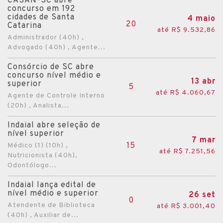
CASAN-SC abre
concurso em 192
cidades de Santa
4 maio
20
Catarina
até R$ 9.532,86
Administrador (40h) ,
Advogado (40h) , Agente...
Consórcio de SC abre
concurso nível médio e
13 abr
superior
5
até R$ 4.060,67
Agente de Controle Interno
(20h) , Analista...
Indaial abre seleção de
nível superior
7 mar
15
Médico (1) (10h) ,
até R$ 7.251,56
Nutricionista (40h),
Odontólogo...
Indaial lança edital de
nível médio e superior
26 set
0
Atendente de Biblioteca
até R$ 3.001,40
(40h) , Auxiliar de...