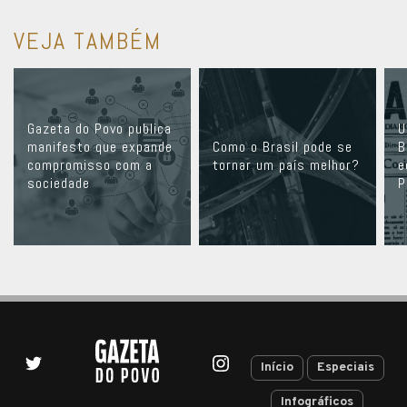
VEJA TAMBÉM
Gazeta do Povo publica
U
manifesto que expande
Como o Brasil pode se
B
compromisso com a
tornar um país melhor?
e
sociedade
P
Início
Especiais
Infográficos