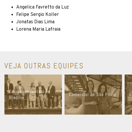
Angelica Favretto da Luz
Felipe Sergio Koller
Jonatas Dias Lima
Lorena Maria Lafraia
VEJA OUTRAS EQUIPES
Correspondentes de
Comercial de São Paulo
S
Brasília