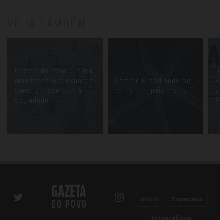
VEJA TAMBÉM
Gazeta do Povo publica
U
manifesto que expande
Como o Brasil pode se
B
compromisso com a
tornar um país melhor?
e
sociedade
P
Início
Especiais
Infográficos