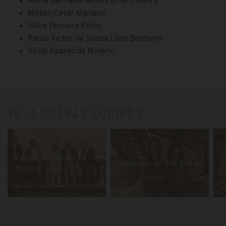
Maria Gabrielle Venancio de Oliveira
Milton Cesar Mariano
Nilce Ferreira Pinto
Paulo Victor de Souza Lima Bontorin
Silvia Aparecida Minervi
VEJA OUTRAS EQUIPES
Correspondentes de
Comercial de São Paulo
S
Brasília