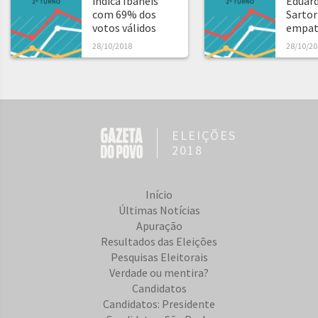
indica Ibaneis
Eduard
com 69% dos
Sartor
votos válidos
empat
28/10/2018
28/10/20
ELEIÇÕES
2018
Início
Últimas Notícias
Apuração
Resultados das Eleições
Pesquisas Eleitorais
Verdade ou mentira?
Candidatos
Candidatos: Presidente