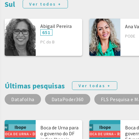
Sul
Ver todos +
Abigail Pereira
Ana Va
651
PODE
PC do B
Últimas pesquisas
Ver todas +
Datafolha
DataPoder360
FLS Pesquisa e M
Boca de Urna para
Boca d
o governo do DF
govern