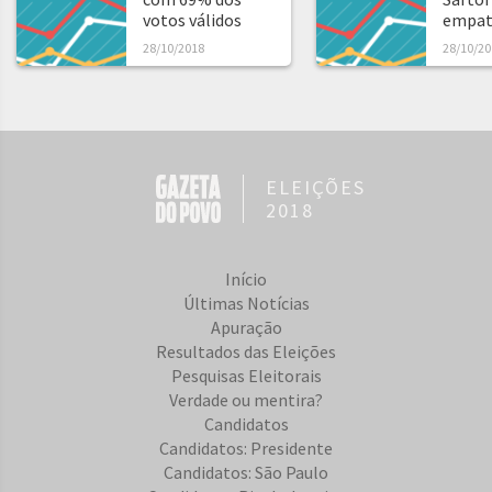
votos válidos
empat
28/10/2018
28/10/20
ELEIÇÕES
2018
Início
Últimas Notícias
Apuração
Resultados das Eleições
Pesquisas Eleitorais
Verdade ou mentira?
Candidatos
Candidatos: Presidente
Candidatos: São Paulo