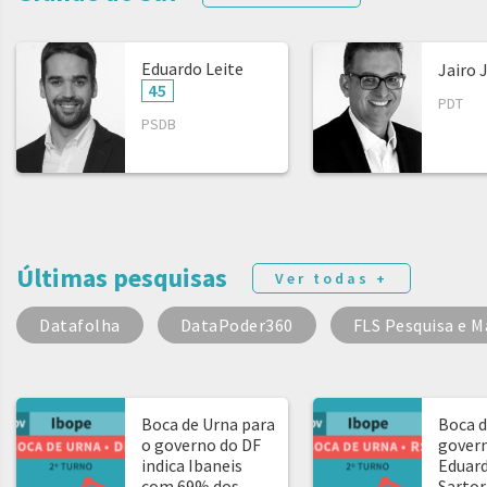
Eduardo Leite
Jairo 
45
PDT
PSDB
Últimas pesquisas
Ver todas +
Datafolha
DataPoder360
FLS Pesquisa e M
Boca de Urna para
Boca d
o governo do DF
govern
indica Ibaneis
Eduard
com 69% dos
Sartor