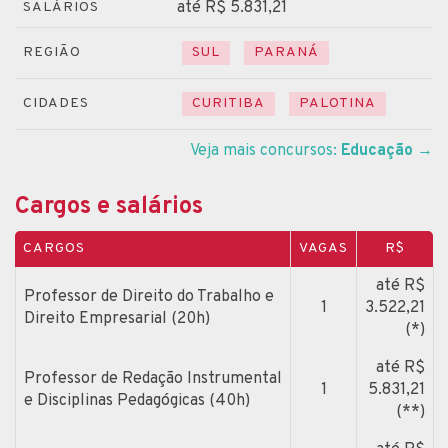
até R$ 5.831,21
SALÁRIOS
REGIÃO
SUL
PARANÁ
CIDADES
CURITIBA
PALOTINA
Veja mais concursos:
Educação
→
Cargos e salários
CARGOS
VAGAS
R$
até R$
Professor de Direito do Trabalho e
1
3.522,21
Direito Empresarial (20h)
(*)
até R$
Professor de Redação Instrumental
1
5.831,21
e Disciplinas Pedagógicas (40h)
(**)