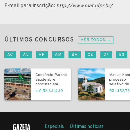
E-mail para inscrição:
http://www.mat.ufpr.br/
ÚLTIMOS CONCURSOS
VER TODOS →
AC
AL
AP
AM
BA
CE
DF
ES
Consórcio Paraná
Maquiné ab
Saúde abre
processo
concurso em
seletivo de 
Curitiba
fundamenta
até R$ 6.114,10
R$ 1.152,73
Especiais
Últimas notícias