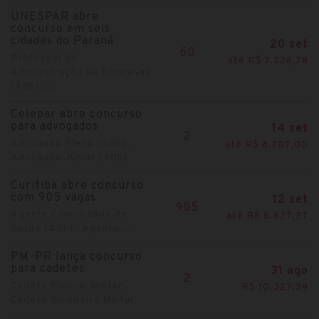
UNESPAR abre
concurso em seis
cidades do Paraná
20 set
60
Professor de
até R$ 7.226,78
Administração de Empresas
(40h) ,...
Celepar abre concurso
para advogados
14 set
2
Advogado Pleno (40h) ,
até R$ 8.707,00
Advogado Júnior (40h)
Curitiba abre concurso
com 905 vagas
12 set
905
Agente Comunitário de
até R$ 6.627,27
Saúde (40h) , Agente...
PM-PR lança concurso
para cadetes
31 ago
2
Cadete Policial Militar ,
R$ 10.327,39
Cadete Bombeiro Militar