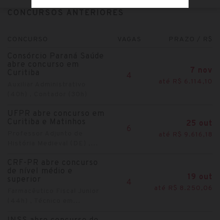
CONCURSOS ANTERIORES
CONCURSO
VAGAS
PRAZO / R$
Consórcio Paraná Saúde
abre concurso em
7 nov
Curitiba
4
até R$ 6.114,10
Auxiliar Administrativo
(40h) , Contador (30h)
UFPR abre concurso em
Curitiba e Matinhos
25 out
6
Professor Adjunto de
até R$ 9.616,18
História Medieval (DE) ,...
CRF-PR abre concurso
de nível médio e
19 out
superior
4
até R$ 8.250,06
Farmacêutico Fiscal Junior
(44h) , Técnico em...