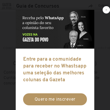
Guia de Concursos
Entrar
CONCURSOS ABERTOS
SUL
PARANÁ
CURITI
CONCURSOS EM CURITIBA (PR)
Confira tudo sobre os concursos abertos na cidade de
Curitiba, no estado do Paraná, na região Sul no guia de
concursos da Gazeta do Povo!