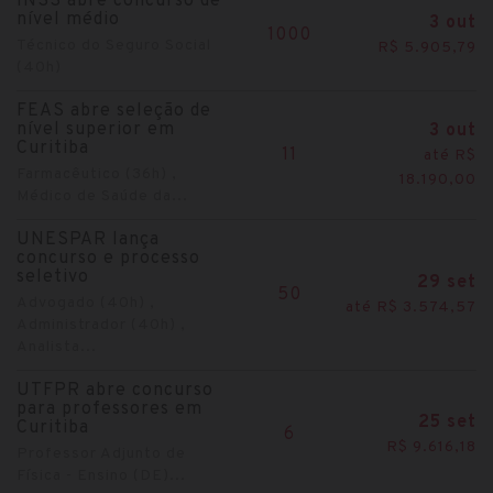
INSS abre concurso de
nível médio
3 out
1000
Técnico do Seguro Social
R$ 5.905,79
(40h)
FEAS abre seleção de
nível superior em
3 out
Curitiba
11
até R$
Farmacêutico (36h) ,
18.190,00
Médico de Saúde da...
UNESPAR lança
concurso e processo
seletivo
29 set
50
Advogado (40h) ,
até R$ 3.574,57
Administrador (40h) ,
Analista...
UTFPR abre concurso
para professores em
25 set
Curitiba
6
R$ 9.616,18
Professor Adjunto de
Física - Ensino (DE)...