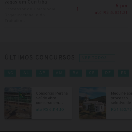
vagas em Curitiba
6 jun
1
Professor de Psicologia
até R$ 5.831,21
Organizacional e do
Trabalho...
ÚLTIMOS CONCURSOS
VER TODOS →
AC
AL
AP
AM
BA
CE
DF
ES
Consórcio Paraná
Maquiné ab
Saúde abre
processo
concurso em
seletivo de 
Curitiba
fundamenta
até R$ 6.114,10
R$ 1.152,73