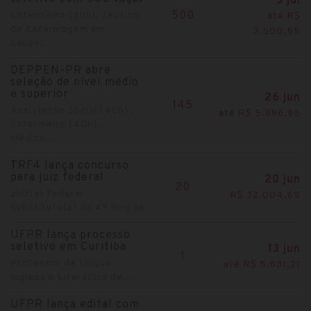
5 jul
500
Enfermeiro (30h), Técnico
até R$
de Enfermagem em
3.500,55
Saúde...
DEPPEN-PR abre
seleção de nível médio
e superior
26 jun
145
Assistente Social (40h) ,
até R$ 5.896,95
Enfermeiro (40h),
Médico...
TRF4 lança concurso
para juiz federal
20 jun
20
Juíz(a) Federal
R$ 32.004,65
Substituto(a) da 4ª Região
UFPR lança processo
seletivo em Curitiba
13 jun
1
Professor de Língua
até R$ 5.831,21
Inglesa e Literatura de...
UFPR lança edital com