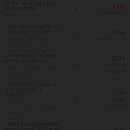
TJ-PR lança concurso
16 ago
para médicos
1
R$ 14.454,58
Médico Psiquiatra
UFPR abre concurso em
Curitiba e Palotina
14 ago
14
Professor Adjunto de
até R$ 9.616,18
Engenharia Civil (DE) ,...
SEED-PR abre seleção
22 jul
para professores
4000
até R$ 21,68
(total de vagas imediatas
(por hora)
para todos os...
TRT-PR abre concurso
de nível médio e
12 jul
superior
0
até R$
Analista Judiciário Área
14.271,70
Judiciária (40h), Analista
Judiciário...
Curitiba lança processo
seletivo com 500 vagas