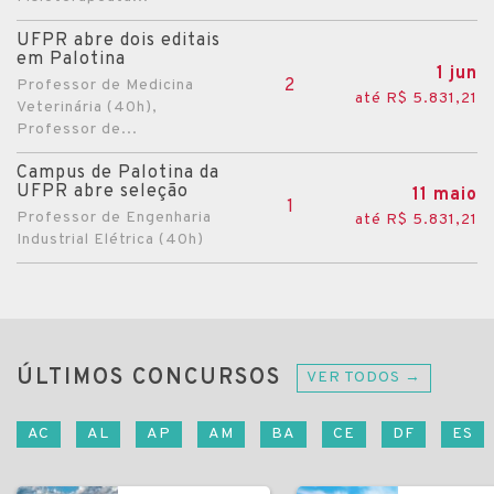
UFPR abre dois editais
em Palotina
1 jun
2
Professor de Medicina
até R$ 5.831,21
Veterinária (40h),
Professor de...
Campus de Palotina da
UFPR abre seleção
11 maio
1
Professor de Engenharia
até R$ 5.831,21
Industrial Elétrica (40h)
ÚLTIMOS CONCURSOS
VER TODOS →
AC
AL
AP
AM
BA
CE
DF
ES