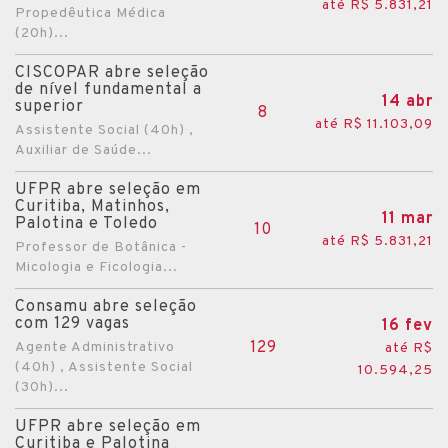
até R$ 5.831,21
Propedêutica Médica
(20h)...
CISCOPAR abre seleção
de nível fundamental a
14 abr
superior
8
até R$ 11.103,09
Assistente Social (40h) ,
Auxiliar de Saúde...
UFPR abre seleção em
Curitiba, Matinhos,
11 mar
Palotina e Toledo
10
até R$ 5.831,21
Professor de Botânica -
Micologia e Ficologia...
Consamu abre seleção
com 129 vagas
16 fev
129
Agente Administrativo
até R$
(40h) , Assistente Social
10.594,25
(30h)...
UFPR abre seleção em
Curitiba e Palotina