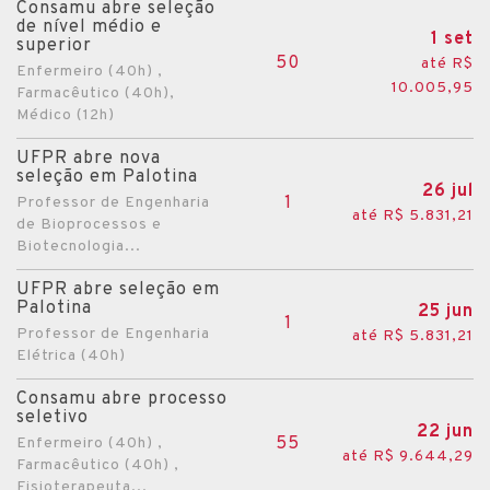
Consamu abre seleção
de nível médio e
1 set
superior
50
até R$
Enfermeiro (40h) ,
10.005,95
Farmacêutico (40h),
Médico (12h)
UFPR abre nova
seleção em Palotina
26 jul
1
Professor de Engenharia
até R$ 5.831,21
de Bioprocessos e
Biotecnologia...
UFPR abre seleção em
Palotina
25 jun
1
Professor de Engenharia
até R$ 5.831,21
Elétrica (40h)
Consamu abre processo
seletivo
22 jun
55
Enfermeiro (40h) ,
até R$ 9.644,29
Farmacêutico (40h) ,
Fisioterapeuta...