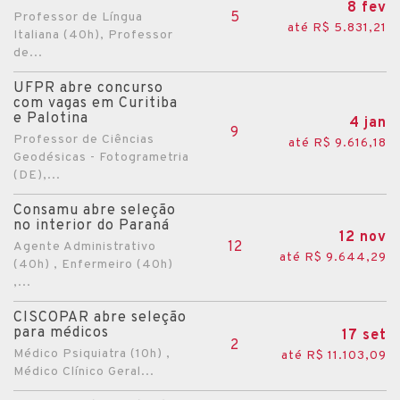
8 fev
5
Professor de Língua
até R$ 5.831,21
Italiana (40h), Professor
de...
UFPR abre concurso
com vagas em Curitiba
e Palotina
4 jan
9
Professor de Ciências
até R$ 9.616,18
Geodésicas - Fotogrametria
(DE),...
Consamu abre seleção
no interior do Paraná
12 nov
12
Agente Administrativo
até R$ 9.644,29
(40h) , Enfermeiro (40h)
,...
CISCOPAR abre seleção
para médicos
17 set
2
Médico Psiquiatra (10h) ,
até R$ 11.103,09
Médico Clínico Geral...