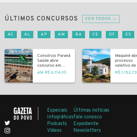
ÚLTIMOS CONCURSOS
VER TODOS →
AC
AL
AP
AM
BA
CE
DF
ES
Consórcio Paraná
Maquiné ab
Saúde abre
processo
concurso em
seletivo de 
Curitiba
fundamenta
até R$ 6.114,10
R$ 1.152,73
Especiais
Últimas notícias
Infográficos
Fale conosco
Podcasts
Expediente
Vídeos
Newsletters