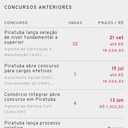
CONCURSOS ANTERIORES
CONCURSO
VAGAS
PRAZO / R$
Piratuba lança seleção
de nível fundamental a
21 set
superior
32
até R$
Agente de Edificação e
18.034,93
Manutenção (40h) ,...
Piratuba abre concurso
15 jul
para cargos efetivos
7
até R$
Assistente Social (30h) ,
18.034,93
Coordenador do CRAS...
Consórcio Integrar abre
concurso em Piratuba
13 jun
4
Agente de Defesa Civil
R$ 1.322,92
(24hx72h)
Piratuba lança processo