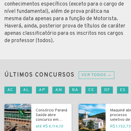
conhecimentos específicos (exceto para o cargo de
nível fundamental), além de prova prática na
mesma data apenas para a função de Motorista.
Haverá, ainda, posterior prova de títulos de caráter
apenas classificatório para os inscritos nos cargos
de professor (todos).
ÚLTIMOS CONCURSOS
VER TODOS →
AC
AL
AP
AM
BA
CE
DF
ES
Consórcio Paraná
Maquiné ab
Saúde abre
processo
concurso em
seletivo de 
Curitiba
fundamenta
até R$ 6.114,10
R$ 1.152,73