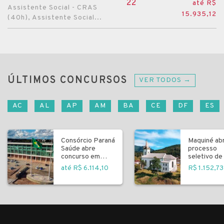
22
até R$
Assistente Social - CRAS
15.935,12
(40h), Assistente Social...
ÚLTIMOS CONCURSOS
VER TODOS →
AC
AL
AP
AM
BA
CE
DF
ES
Consórcio Paraná
Maquiné ab
Saúde abre
processo
concurso em
seletivo de 
Curitiba
fundamenta
até R$ 6.114,10
R$ 1.152,73