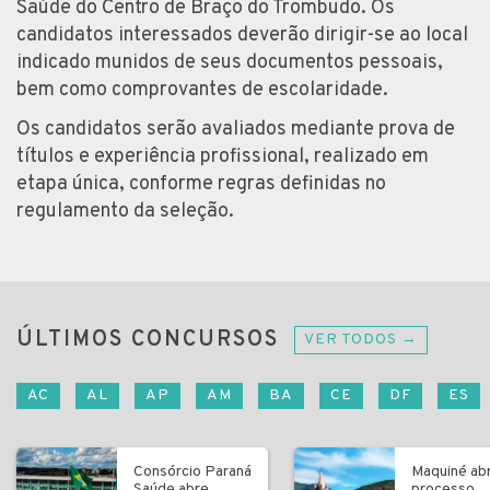
Saúde do Centro de Braço do Trombudo. Os
candidatos interessados deverão dirigir-se ao local
indicado munidos de seus documentos pessoais,
bem como comprovantes de escolaridade.
Os candidatos serão avaliados mediante prova de
títulos e experiência profissional, realizado em
etapa única, conforme regras definidas no
regulamento da seleção.
ÚLTIMOS CONCURSOS
VER TODOS →
AC
AL
AP
AM
BA
CE
DF
ES
Consórcio Paraná
Maquiné ab
Saúde abre
processo