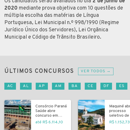
Os candidatos serão avaliados no dia
2 de junho de
2020
mediante prova objetiva com 10 questões de
múltipla escolha das matérias de Língua
Portuguesa, Lei Municipal n.º 998/1990 (Regime
Jurídico Único dos Servidores), Lei Orgânica
Municipal e Código de Trânsito Brasileiro.
ÚLTIMOS CONCURSOS
VER TODOS →
AC
AL
AP
AM
BA
CE
DF
ES
Consórcio Paraná
Maquiné ab
Saúde abre
processo
concurso em
seletivo de 
Curitiba
fundamenta
até R$ 6.114,10
R$ 1.152,73