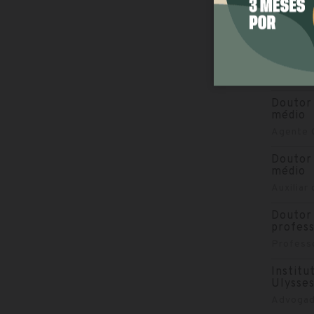
Profess
Doutor 
Auxiliar
Saúde...
Doutor 
médio
Agente C
Doutor 
médio
Auxilia
Doutor 
profes
Profess
Institu
Ulysses
Advogad