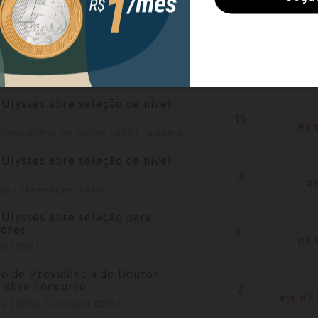
2
R$ 
or (20h)
Ulysses lança processo seletivo
16
 de Enfermagem (40h), Auxiliar de
Ulysses abre seleção de nível
16
R$ 
omunitário de Saúde (40h) , Agente...
Ulysses abre seleção de nível
3
R$
r de Enfermagem (40h)
Ulysses abre seleção para
sores
11
R$ 
or (20h)
to de Previdência de Doutor
 abre concurso
2
até R$ 
o (20h), Contador (20h)