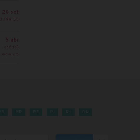
20 set
 3.199,53
5 abr
até R$
8.434,25
PB
PR
PE
PI
RJ
RN