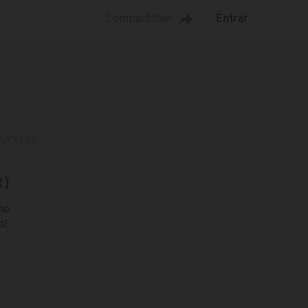
Compartilhar
Entrar
LYSSES
R)
no
o!