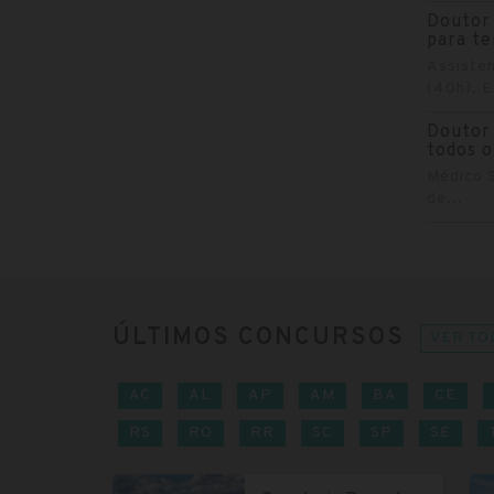
Doutor 
para t
Assisten
(40h), E
Doutor 
todos o
Médico S
de...
ÚLTIMOS CONCURSOS
VER TO
AC
AL
AP
AM
BA
CE
RS
RO
RR
SC
SP
SE