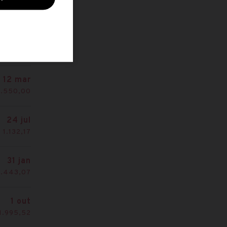
1.443,07
9 abr
até R$
8.434,25
12 mar
1.550,00
24 jul
 1.132,17
31 jan
1.443,07
1 out
1.995,52