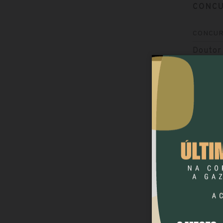
CONCU
CONCU
Doutor 
seletiv
Auxiliar
Doutor 
superio
Fisioter
Doutor 
superio
Médico P
Doutor 
fundam
Assisten
Doutor 
profes