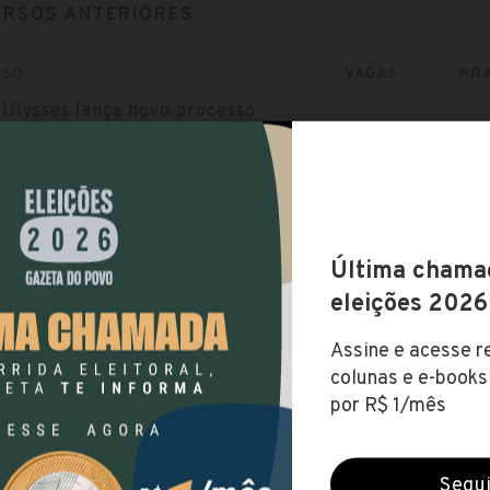
RSOS ANTERIORES
RSO
VAGAS
PRA
Ulysses lança novo processo
o
10
até R$ 
 de Saúde Bucal (40h) , Enfermeiro...
Ulysses abre seleção de nível
r
17
até R$ 
apeuta (30h) , Professor (20h)
Ulysses abre concurso de nível
r
2
lantonista (20h) , Médico Saúde da...
Ulysses lança edital de nível
ental e superior
9
até R$ 
te Social (30h) , Auxiliar de Serviços...
Ulysses lança edital para
sor