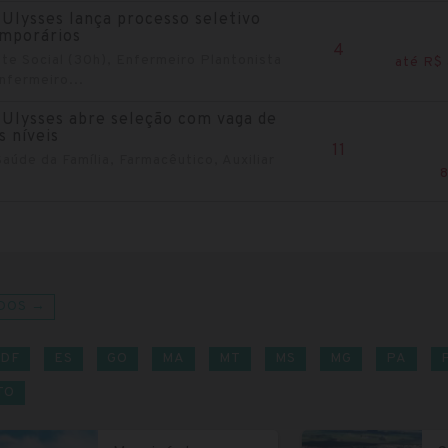
Ulysses lança processo seletivo
emporários
4
te Social (30h), Enfermeiro Plantonista
até R$
nfermeiro...
Ulysses abre seleção com vaga de
s níveis
11
aúde da Família, Farmacêutico, Auxiliar
DOS →
DF
ES
GO
MA
MT
MS
MG
PA
TO