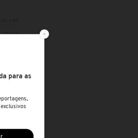
ZO / R$
10 jun
3.689,70
26 jan
2.859,08
5 nov
até R$
8.434,25
9 jun
2.736,49
14 abr