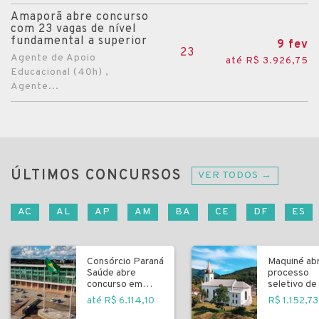
Amaporã abre concurso
com 23 vagas de nível
fundamental a superior
9 fev
23
Agente de Apoio
até R$ 3.926,75
Educacional (40h) ,
Agente...
ÚLTIMOS CONCURSOS
VER TODOS →
AC
AL
AP
AM
BA
CE
DF
ES
Consórcio Paraná
Maquiné ab
Saúde abre
processo
concurso em
seletivo de 
Curitiba
fundamenta
até R$ 6.114,10
R$ 1.152,73