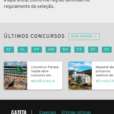
etapa única, conforme regras definidas no
regulamento da seleção.
ÚLTIMOS CONCURSOS
VER TODOS →
AC
AL
AP
AM
BA
CE
DF
ES
Consórcio Paraná
Maquiné ab
Saúde abre
processo
concurso em
seletivo de 
Curitiba
fundamenta
até R$ 6.114,10
R$ 1.152,73
Especiais
Últimas notícias