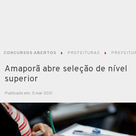
CONCURSOS ABERTOS
PREFEITURAS
PREFEITU
Amaporã abre seleção de nível
superior
Publicado em: 5 mar 2021