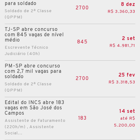
para soldado
8 dez
2700
Soldado de 2ª Classe
R$ 3.360,33
(QPPM)
TJ-SP abre concurso
com 845 vagas de nível
2 set
médio
845
R$ 4.981,71
Escrevente Técnico
Judiciário (40h)
PM-SP abre concurso
com 2,7 mil vagas para
25 fev
soldado
2700
R$ 3.318,53
Soldado de 2ª Classe
(QPPM)
Edital do INCS abre 183
vagas em São José dos
14 set
Campos
183
até R$
Assistente de Faturamento
5.200,00
(220h/m) , Assistente
Social...