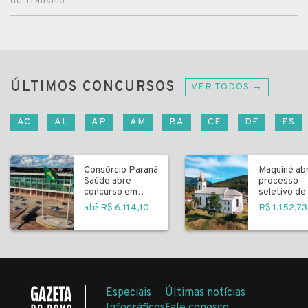
de Trânsito
ÚLTIMOS CONCURSOS
VER TODOS →
AC
AL
AP
AM
BA
CE
DF
ES
Consórcio Paraná
Maquiné ab
Saúde abre
processo
concurso em
seletivo de 
Curitiba
fundamenta
até R$ 6.114,10
R$ 1.152,73
Especiais
Últimas notícias
Infográficos
Fale conosco