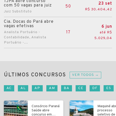
TJPA abre concurso
23 set
com 50 vagas para juiz
50
R$ 30.404,42
Juiz Substituto
Cia. Docas do Pará abre
vagas efetivas
6 jun
17
Analista Portuário -
até R$
Contabilidade, Analista
5.029,04
Portuário -...
ÚLTIMOS CONCURSOS
VER TODOS →
AC
AL
AP
AM
BA
CE
DF
ES
Consórcio Paraná
Maquiné ab
Saúde abre
processo
concurso em
seletivo de 