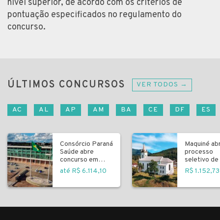
nível superior, de acordo com os critérios de
pontuação especificados no regulamento do
concurso.
ÚLTIMOS CONCURSOS
VER TODOS →
AC
AL
AP
AM
BA
CE
DF
ES
Consórcio Paraná
Maquiné ab
Saúde abre
processo
concurso em
seletivo de 
Curitiba
fundamenta
até R$ 6.114,10
R$ 1.152,73