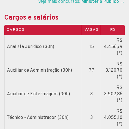
Veja mais concursos:
Ministério Público
→
Cargos e salários
CARGOS
VAGAS
R$
R$
Analista Jurídico (30h)
15
4.456,79
(*)
R$
Auxiliar de Administração (30h)
77
3.120,70
(*)
R$
Auxiliar de Enfermagem (30h)
3
3.502,86
(*)
R$
Técnico - Administrador (30h)
3
4.055,10
(*)