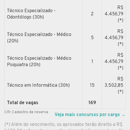
R$
Técnico Especializado -
2
4.456,79
Odontólogo (30h)
(*)
R$
Técnico Especializado - Médico
5
4.456,79
(20h)
(*)
R$
Técnico Especializado - Médico
1
4.456,79
Psiquiatra (20h)
(*)
R$
Técnico em Informática (30h)
15
3.502,85
(*)
Total de vagas
169
CR: Cadastro de reserva
Veja mais concursos por cargo
→
(*) Além do vencimento, os aprovados terão direito a R$