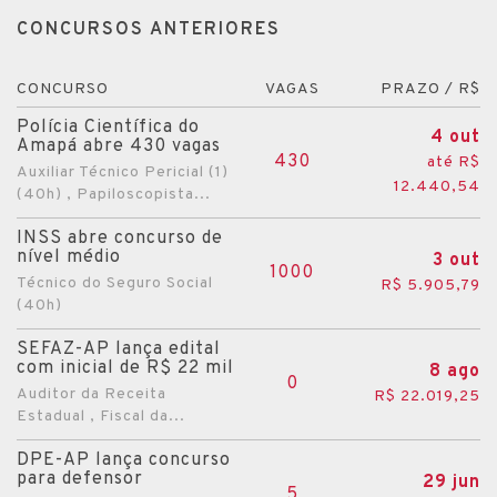
CONCURSOS ANTERIORES
CONCURSO
VAGAS
PRAZO / R$
Polícia Científica do
4 out
Amapá abre 430 vagas
430
até R$
Auxiliar Técnico Pericial (1)
12.440,54
(40h) , Papiloscopista...
INSS abre concurso de
nível médio
3 out
1000
Técnico do Seguro Social
R$ 5.905,79
(40h)
SEFAZ-AP lança edital
com inicial de R$ 22 mil
8 ago
0
Auditor da Receita
R$ 22.019,25
Estadual , Fiscal da...
DPE-AP lança concurso
para defensor
29 jun
5