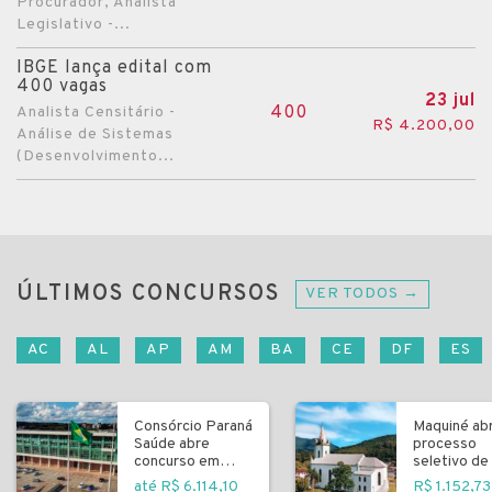
Procurador, Analista
Legislativo -...
IBGE lança edital com
400 vagas
23 jul
400
Analista Censitário -
R$ 4.200,00
Análise de Sistemas
(Desenvolvimento...
ÚLTIMOS CONCURSOS
VER TODOS →
AC
AL
AP
AM
BA
CE
DF
ES
Consórcio Paraná
Maquiné ab
Saúde abre
processo
concurso em
seletivo de 
Curitiba
fundamenta
até R$ 6.114,10
R$ 1.152,73