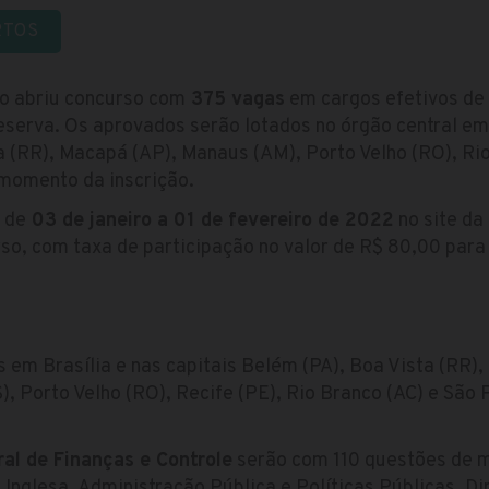
RTOS
ão abriu concurso com
375 vagas
em cargos efetivos de 
serva. Os aprovados serão lotados no órgão central em 
 (RR), Macapá (AP), Manaus (AM), Porto Velho (RO), Rio
momento da inscrição.
 de
03 de janeiro a 01 de fevereiro de 2022
no site da
so, com taxa de participação no valor de R$ 80,00 para
 em Brasília e nas capitais Belém (PA), Boa Vista (RR)
), Porto Velho (RO), Recife (PE), Rio Branco (AC) e São 
ral de Finanças e Controle
serão com 110 questões de m
Inglesa, Administração Pública e Políticas Públicas, Dir