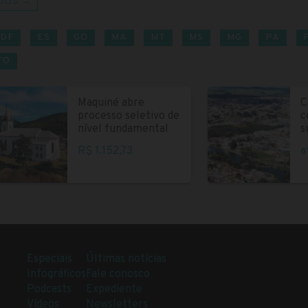
DOS →
DF
ES
GO
MA
MT
MS
MG
PA
TO
Maquiné abre
C
processo seletivo de
c
nível fundamental
s
R$ 1.152,73
a
Especiais
Últimas notícias
Infográficos
Fale conosco
Podcasts
Expediente
Vídeos
Newsletters