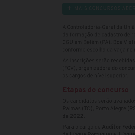
MAIS CONCURSOS ABE
A Controladoria-Geral da Uni
da formação de cadastro de re
CGU em Belém (PA), Boa Vista
conforme escolha da vaga no 
As inscrições serão recebidas
(FGV), organizadora do concur
os cargos de nível superior.
Etapas do concurso
Os candidatos serão avaliados
Palmas (TO), Porto Alegre (RS
de 2022
.
Para o cargo de
Auditor Fede
de Língua Portuguesa, Língua 