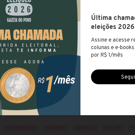
doria Geral da União)
 fev 2022)
IO
NÍVEL SUPERIOR
,06
ESTE
NORTE
DISTRITO FEDERAL
ACRE
AMA
RORAIMA
TOCANTINS
RIO BRANCO
MACAPÁ
MANAUS
BELÉM
P