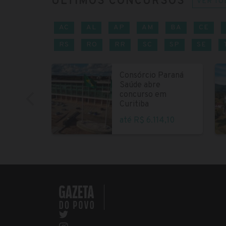
ÚLTIMOS CONCURSOS
VER TO
AC
AL
AP
AM
BA
CE
RS
RO
RR
SC
SP
SE
Consórcio Paraná
Saúde abre
concurso em
Curitiba
até R$ 6.114,10