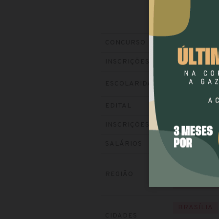
CGU
(Controla
CONCURSO
Encerradas (1
INSCRIÇÕES
ESCOLARIDADE
NÍVEL MÉD
Baixe o edital
EDITAL
Visite o site
INSCRIÇÕES
até R$ 19.197
SALÁRIOS
CENTRO-O
REGIÃO
RONDÔNIA
BRASÍLIA
CIDADES