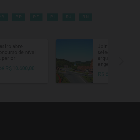
PB
PR
PE
PI
RJ
RN
astro abre
Joinville abre
oncurso de nível
seleção para
uperior
arquitetos e
engenheiros
té R$ 10.688,88
R$ 6.004,35