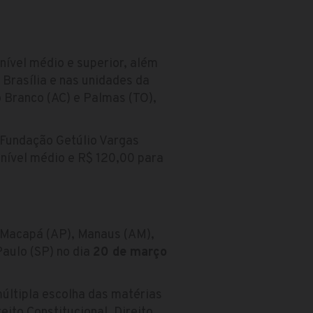
nível médio e superior, além
Brasília e nas unidades da
 Branco (AC) e Palmas (TO),
 Fundação Getúlio Vargas
 nível médio e R$ 120,00 para
, Macapá (AP), Manaus (AM),
Paulo (SP) no dia
20 de março
últipla escolha das matérias
eito Constitucional, Direito