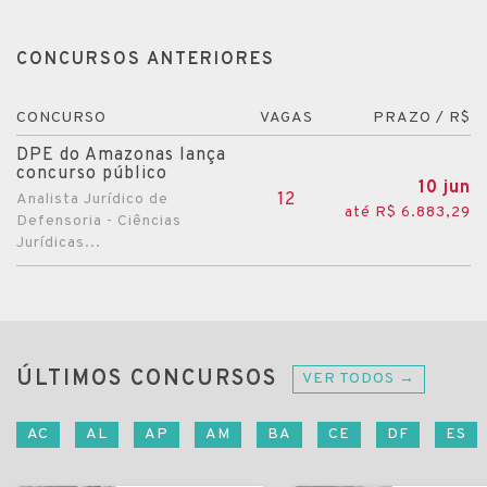
CONCURSOS ANTERIORES
CONCURSO
VAGAS
PRAZO / R$
DPE do Amazonas lança
concurso público
10 jun
12
Analista Jurídico de
até R$ 6.883,29
Defensoria - Ciências
Jurídicas...
ÚLTIMOS CONCURSOS
VER TODOS →
AC
AL
AP
AM
BA
CE
DF
ES