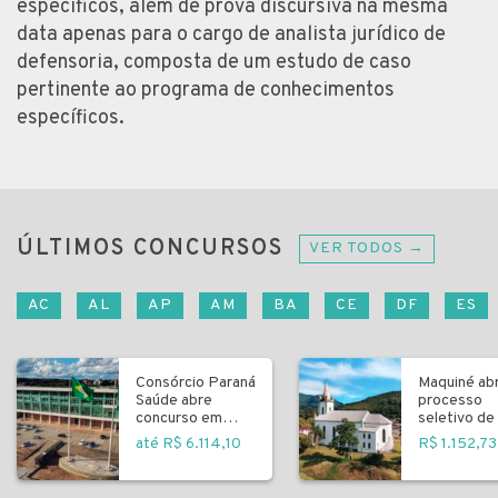
específicos, além de prova discursiva na mesma
data apenas para o cargo de analista jurídico de
defensoria, composta de um estudo de caso
pertinente ao programa de conhecimentos
específicos.
ÚLTIMOS CONCURSOS
VER TODOS →
AC
AL
AP
AM
BA
CE
DF
ES
Consórcio Paraná
Maquiné ab
Saúde abre
processo
concurso em
seletivo de 
Curitiba
fundamenta
até R$ 6.114,10
R$ 1.152,73