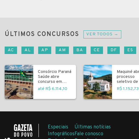
ÚLTIMOS CONCURSOS
VER TODOS →
AC
AL
AP
AM
BA
CE
DF
ES
Consórcio Paraná
Maquiné ab
Saúde abre
processo
concurso em
seletivo de 
Curitiba
fundamenta
até R$ 6.114,10
R$ 1.152,73
Especiais
Últimas notícias
Infográficos
Fale conosco