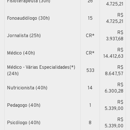
Fisioterapeuta (30h)
26
4.725,21
R$
Fonoaudiólogo (30h)
15
4.725,21
R$
Jornalista (25h)
CR*
3.937,68
R$
Médico (40h)
CR*
14.412,63
Médico - Várias Especialidades(*)
R$
533
(24h)
8.647,57
R$
Nutricionista (40h)
14
6.300,28
R$
Pedagogo (40h)
1
5.339,00
R$
Psicólogo (40h)
8
5.339,00