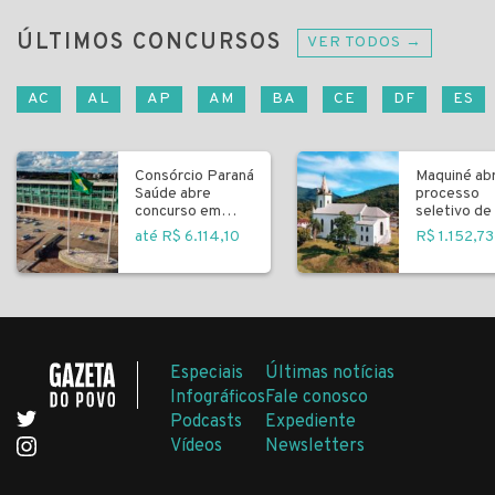
ÚLTIMOS CONCURSOS
VER TODOS →
AC
AL
AP
AM
BA
CE
DF
ES
Consórcio Paraná
Maquiné ab
Saúde abre
processo
concurso em
seletivo de 
Curitiba
fundamenta
até R$ 6.114,10
R$ 1.152,73
Especiais
Últimas notícias
Infográficos
Fale conosco
Podcasts
Expediente
Vídeos
Newsletters