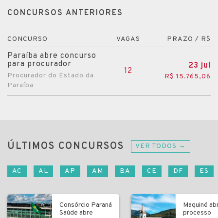
CONCURSOS ANTERIORES
CONCURSO
VAGAS
PRAZO / R$
Paraíba abre concurso
para procurador
23 jul
12
Procurador do Estado da
R$ 15.765,06
Paraíba
ÚLTIMOS CONCURSOS
VER TODOS →
AC
AL
AP
AM
BA
CE
DF
ES
Consórcio Paraná
Maquiné ab
Saúde abre
processo