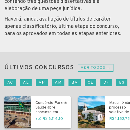
contendo três questões dissertativas e a
elaboração de uma peça jurídica.
Haverá, ainda, avaliação de títulos de caráter
apenas classificatório, última etapa do concurso,
para os aprovados em todas as etapas anteriores.
ÚLTIMOS CONCURSOS
VER TODOS →
AC
AL
AP
AM
BA
CE
DF
ES
Consórcio Paraná
Maquiné ab
Saúde abre
processo
concurso em
seletivo de 
Curitiba
fundamenta
até R$ 6.114,10
R$ 1.152,73