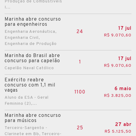
Produção de Combustíveis
I...
Marinha abre concurso
para engenheiros
17 jul
24
Engenharia Aeronáutica,
R$ 9.070,60
Engenharia Civil,
Engenharia de Produção
Marinha do Brasil abre
17 jul
concurso para capelão
1
R$ 9.070,60
Capelão Naval Católico
Exército reabre
concurso com 1,1 mil
6 maio
vagas
1100
R$ 3.825,00
Aluno da ESA - Geral
Feminino (2),...
Marinha abre concurso
para músicos
27 abr
25
Terceiro-Sargento -
R$ 5.125,50
Clarinete em Bb, Terceiro-