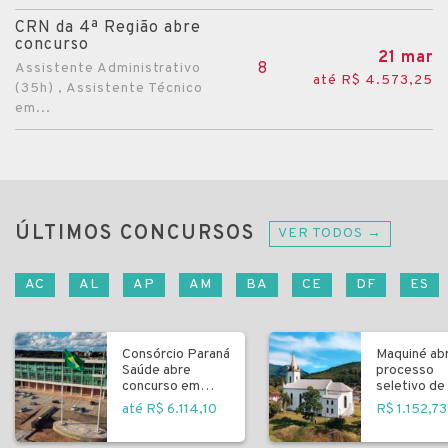
CRN da 4ª Região abre
concurso
21 mar
8
Assistente Administrativo
até R$ 4.573,25
(35h) , Assistente Técnico
em...
ÚLTIMOS CONCURSOS
VER TODOS →
AC
AL
AP
AM
BA
CE
DF
ES
Consórcio Paraná
Maquiné ab
Saúde abre
processo
concurso em
seletivo de 
Curitiba
fundamenta
até R$ 6.114,10
R$ 1.152,73