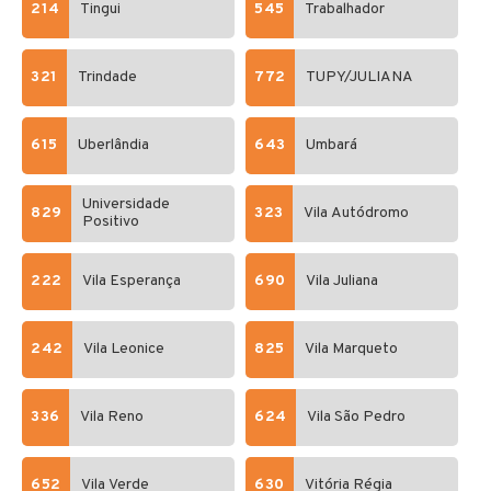
214
Tingui
545
Trabalhador
321
Trindade
772
TUPY/JULIANA
615
Uberlândia
643
Umbará
Universidade
829
323
Vila Autódromo
Positivo
222
Vila Esperança
690
Vila Juliana
242
Vila Leonice
825
Vila Marqueto
336
Vila Reno
624
Vila São Pedro
652
Vila Verde
630
Vitória Régia