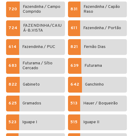
Fazendinha / Campo
Fazendinha / Capão
720
831
Comprido
Raso
FAZENDINHA/CAIU
724
611
Fazendinha / Portão
Á-B.VISTA
614
Fazendinha / PUC
821
Fernão Dias
Futurama / Sítio
683
639
Futurama
Cercado
822
Gabineto
642
Ganchinho
625
Gramados
513
Hauer / Boqueirão
523
Iguape I
515
Iguape II