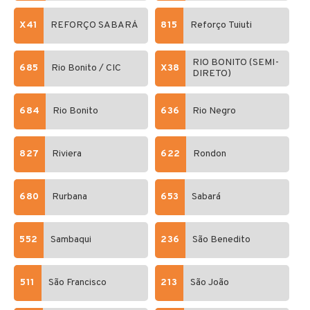
X41
REFORÇO SABARÁ
815
Reforço Tuiuti
RIO BONITO (SEMI-
685
Rio Bonito / CIC
X38
DIRETO)
684
Rio Bonito
636
Rio Negro
827
Riviera
622
Rondon
680
Rurbana
653
Sabará
552
Sambaqui
236
São Benedito
511
São Francisco
213
São João