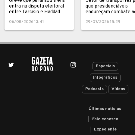
Greve que paralisou trens
Setor de transportes 
entra na disputa eleitoral
que presidenciáveis
entre Tarcísio e Haddad
endureçam combate a
crime
06/08/2026 13:41
29/07/2026 15:29
Especiais
Infográficos
Podcasts
Vídeos
Últimas notícias
Fale conosco
Expediente