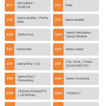
SATURNO /
817
212
Solar
VENEZA
Santa Amélia / Porto
710
713
Santa Amélia
Belo
Santa Felicidade /
620
Santa Cruz
924
Santa Cândida
531
Santa Inês
637
Santa Joana
STA. RITA / PINH.
619
Santa Rita / CIC
X37
(SEMI DIRETO)
Santa Rita /
650
243
Santa Terezinha
Pinheirinho
TEQUALY/QUARTE
600
864
TEQUALY
L GENERAL