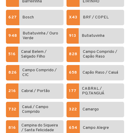
Barreirinha
EIRINHO
627
Bosch
X43
BRF / COPEL
Butiatuvinha / Ouro
948
913
Butiatuvinha
Verde
Canal Belem /
Campo Comprido /
516
828
Salgado Filho
Capão Raso
Campo Comprido /
826
658
Capão Raso / Caiuá
CIC
CABRAL /
216
Cabral / Portão
177
PQ.TANGUÁ
Caiuá / Campo
732
322
Camargo
Comprido
Campina do Siqueira
816
654
Campo Alegre
/ Santa Felicidade