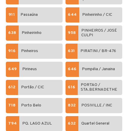
911
Passaúna
644
Pinheirinho / CIC
PINHEIROS / JOSÉ
638
Pinheirinho
958
CULPI
916
Pinheiros
631
PIRATINI / BR-476
649
Pirineus
646
Pompéia / Janaina
PORTAO /
612
Portão / CIC
616
STA.BERNADETHE
718
Porto Belo
832
POSIVILLE / INC
794
PQ. LAGO AZUL
632
Quartel General