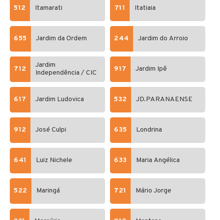
512
Itamarati
711
Itatiaia
655
Jardim da Ordem
244
Jardim do Arroio
Jardim
712
917
Jardim Ipê
Independência / CIC
617
Jardim Ludovica
532
JD.PARANAENSE
912
José Culpi
635
Londrina
641
Luiz Nichele
633
Maria Angélica
522
Maringá
721
Mário Jorge