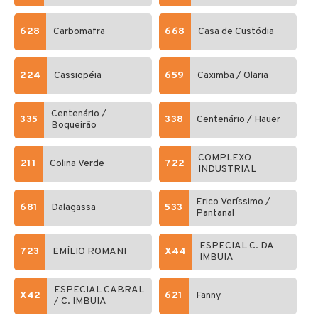
628
Carbomafra
668
Casa de Custódia
224
Cassiopéia
659
Caximba / Olaria
Centenário /
335
338
Centenário / Hauer
Boqueirão
COMPLEXO
211
Colina Verde
722
INDUSTRIAL
Érico Veríssimo /
681
Dalagassa
533
Pantanal
ESPECIAL C. DA
723
EMÍLIO ROMANI
X44
IMBUIA
ESPECIAL CABRAL
X42
621
Fanny
/ C. IMBUIA