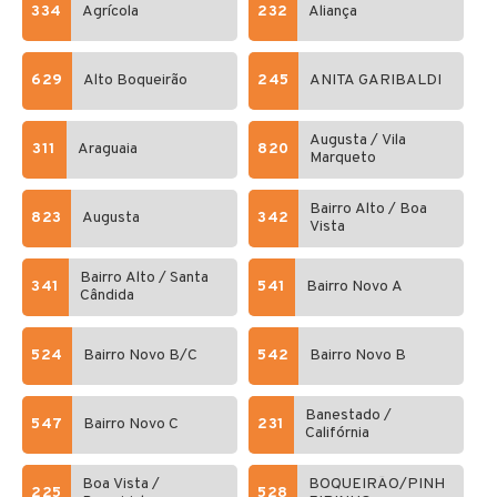
334
Agrícola
232
Aliança
629
Alto Boqueirão
245
ANITA GARIBALDI
Augusta / Vila
311
Araguaia
820
Marqueto
Bairro Alto / Boa
823
Augusta
342
Vista
Bairro Alto / Santa
341
541
Bairro Novo A
Cândida
524
Bairro Novo B/C
542
Bairro Novo B
Banestado /
547
Bairro Novo C
231
Califórnia
Boa Vista /
BOQUEIRÃO/PINH
225
528