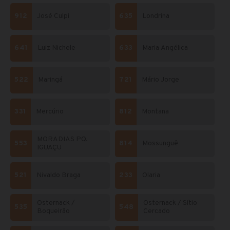
912
José Culpi
635
Londrina
641
Luiz Nichele
633
Maria Angélica
522
Maringá
721
Mário Jorge
331
Mercúrio
812
Montana
MORADIAS PQ.
553
814
Mossunguê
IGUAÇU
521
Nivaldo Braga
233
Olaria
Osternack /
Osternack / Sítio
535
548
Boqueirão
Cercado