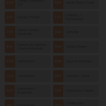
Campo Comprido /
826
658
Capão Raso / Caiuá
CIC
CABRAL /
216
Cabral / Portão
177
PQ.TANGUÁ
Caiuá / Campo
732
322
Camargo
Comprido
Campina do Siqueira
816
654
Campo Alegre
/ Santa Felicidade
628
Carbomafra
668
Casa de Custódia
224
Cassiopéia
659
Caximba / Olaria
Centenário /
335
338
Centenário / Hauer
Boqueirão
COMPLEXO
211
Colina Verde
722