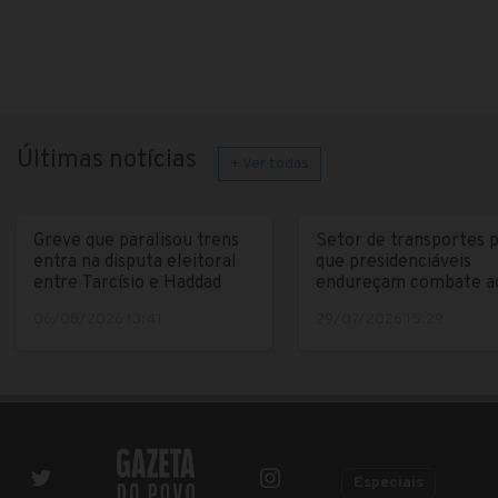
Últimas notícias
+ Ver todas
Greve que paralisou trens
Setor de transportes 
entra na disputa eleitoral
que presidenciáveis
entre Tarcísio e Haddad
endureçam combate a
crime
06/08/2026 13:41
29/07/2026 15:29
Especiais