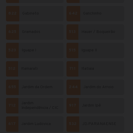
822
Gabineto
642
Ganchinho
625
Gramados
513
Hauer / Boqueirão
523
Iguape I
515
Iguape II
512
Itamarati
711
Itatiaia
655
Jardim da Ordem
244
Jardim do Arroio
Jardim
712
917
Jardim Ipê
Independência / CIC
617
Jardim Ludovica
532
JD.PARANAENSE