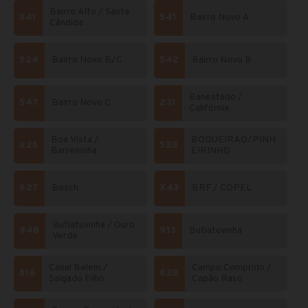
Bairro Alto / Santa
341
541
Bairro Novo A
Cândida
524
Bairro Novo B/C
542
Bairro Novo B
Banestado /
547
Bairro Novo C
231
Califórnia
Boa Vista /
BOQUEIRÃO/PINH
225
528
Barreirinha
EIRINHO
627
Bosch
X43
BRF / COPEL
Butiatuvinha / Ouro
948
913
Butiatuvinha
Verde
Canal Belem /
Campo Comprido /
516
828
Salgado Filho
Capão Raso