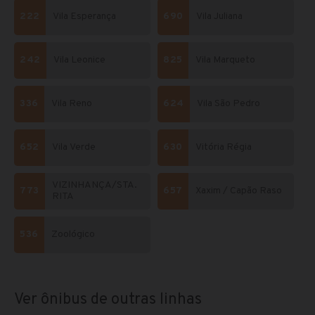
222
Vila Esperança
690
Vila Juliana
242
Vila Leonice
825
Vila Marqueto
336
Vila Reno
624
Vila São Pedro
652
Vila Verde
630
Vitória Régia
VIZINHANÇA/STA.
773
657
Xaxim / Capão Raso
RITA
536
Zoológico
Ver ônibus de outras linhas