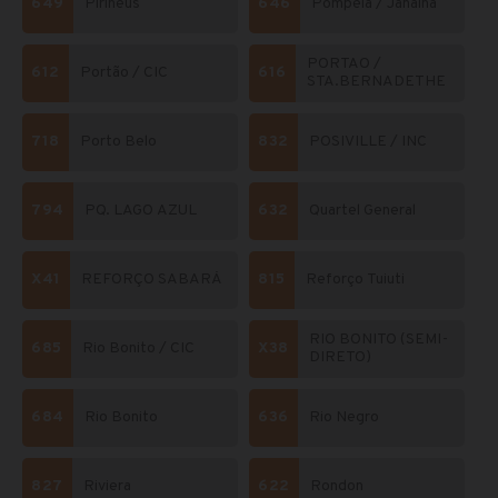
649
Pirineus
646
Pompéia / Janaina
PORTAO /
612
Portão / CIC
616
STA.BERNADETHE
718
Porto Belo
832
POSIVILLE / INC
794
PQ. LAGO AZUL
632
Quartel General
X41
REFORÇO SABARÁ
815
Reforço Tuiuti
RIO BONITO (SEMI-
685
Rio Bonito / CIC
X38
DIRETO)
684
Rio Bonito
636
Rio Negro
827
Riviera
622
Rondon