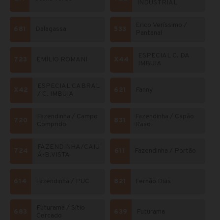
INDUSTRIAL
Érico Veríssimo /
681
Dalagassa
533
Pantanal
ESPECIAL C. DA
723
EMÍLIO ROMANI
X44
IMBUIA
ESPECIAL CABRAL
X42
621
Fanny
/ C. IMBUIA
Fazendinha / Campo
Fazendinha / Capão
720
831
Comprido
Raso
FAZENDINHA/CAIU
724
611
Fazendinha / Portão
Á-B.VISTA
614
Fazendinha / PUC
821
Fernão Dias
Futurama / Sítio
683
639
Futurama
Cercado