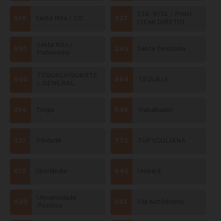
STA. RITA / PINH.
619
Santa Rita / CIC
X37
(SEMI DIRETO)
Santa Rita /
650
243
Santa Terezinha
Pinheirinho
TEQUALY/QUARTE
600
864
TEQUALY
L GENERAL
214
Tingui
545
Trabalhador
321
Trindade
772
TUPY/JULIANA
615
Uberlândia
643
Umbará
Universidade
829
323
Vila Autódromo
Positivo