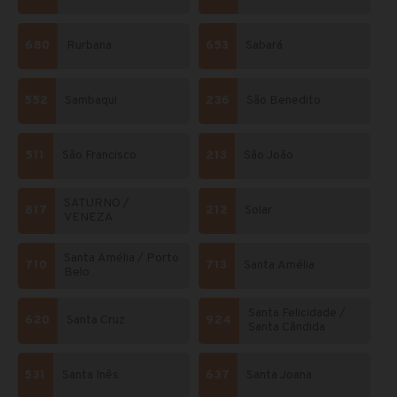
680
Rurbana
653
Sabará
552
Sambaqui
236
São Benedito
511
São Francisco
213
São João
SATURNO /
817
212
Solar
VENEZA
Santa Amélia / Porto
710
713
Santa Amélia
Belo
Santa Felicidade /
620
Santa Cruz
924
Santa Cândida
531
Santa Inês
637
Santa Joana