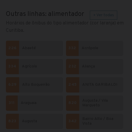
Outras linhas: alimentador
+ Ver todas
Horários de ônibus do tipo alimentador (cor laranja) em
Curitiba.
226
Abaeté
332
Acrópole
334
Agrícola
232
Aliança
629
Alto Boqueirão
245
ANITA GARIBALDI
Augusta / Vila
311
Araguaia
820
Marqueto
Bairro Alto / Boa
823
Augusta
342
Vista