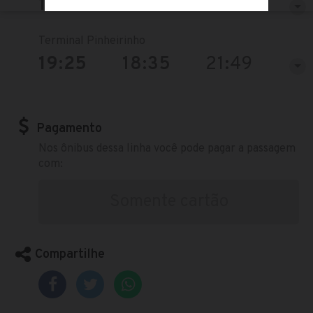
10:58
16:20
17:10
Terminal Pinheirinho
19:25
18:35
21:49
Pagamento
Nos ônibus dessa linha você pode pagar a passagem
com:
Somente cartão
Compartilhe