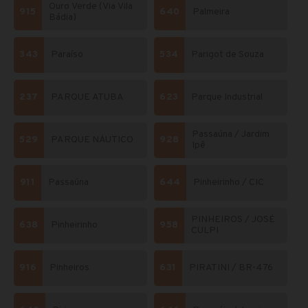
Ouro Verde (Via Vila
915
640
Palmeira
Bádia)
343
Paraíso
534
Parigot de Souza
237
PARQUE ATUBA
623
Parque Industrial
Passaúna / Jardim
529
PARQUE NÁUTICO
928
Ipê
911
Passaúna
644
Pinheirinho / CIC
PINHEIROS / JOSÉ
638
Pinheirinho
958
CULPI
916
Pinheiros
631
PIRATINI / BR-476