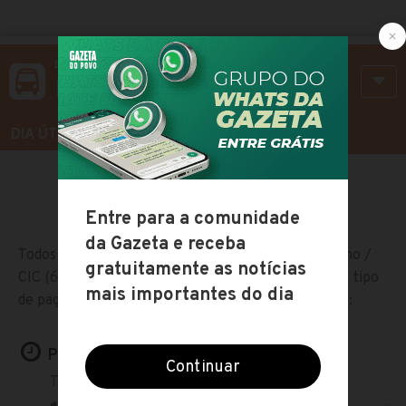
LINHA 644
Pinheirinho / CIC
DIA ÚTIL
SÁBADO
Todos os horários do ônibus alimentador Pinheirinho /
CIC (644) em Curitiba, o mapa com a rota da linha, tipo
de pagamento e o itinerário com todas as estações:
Próximos horários: Dia útil
Terminal Cic