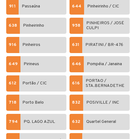
911
Passaúna
644
Pinheirinho / CIC
PINHEIROS / JOSÉ
638
Pinheirinho
958
CULPI
916
Pinheiros
631
PIRATINI / BR-476
649
Pirineus
646
Pompéia / Janaina
PORTAO /
612
Portão / CIC
616
STA.BERNADETHE
718
Porto Belo
832
POSIVILLE / INC
794
PQ. LAGO AZUL
632
Quartel General