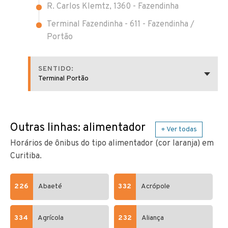
R. Carlos Klemtz, 1360 - Fazendinha
Terminal Fazendinha - 611 - Fazendinha /
Portão
SENTIDO:
Terminal Portão
Outras linhas: alimentador
+ Ver todas
Horários de ônibus do tipo alimentador (cor laranja) em
Curitiba.
226
Abaeté
332
Acrópole
334
Agrícola
232
Aliança