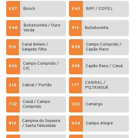
627
Bosch
X43
BRF / COPEL
Butiatuvinha / Ouro
948
913
Butiatuvinha
Verde
Canal Belem /
Campo Comprido /
516
828
Salgado Filho
Capão Raso
Campo Comprido /
826
658
Capão Raso / Caiuá
CIC
CABRAL /
216
Cabral / Portão
177
PQ.TANGUÁ
Caiuá / Campo
732
322
Camargo
Comprido
Campina do Siqueira
816
654
Campo Alegre
/ Santa Felicidade