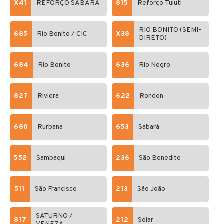
X41
REFORÇO SABARÁ
815
Reforço Tuiuti
RIO BONITO (SEMI-
685
Rio Bonito / CIC
X38
DIRETO)
684
Rio Bonito
636
Rio Negro
827
Riviera
622
Rondon
680
Rurbana
653
Sabará
552
Sambaqui
236
São Benedito
511
São Francisco
213
São João
SATURNO /
817
212
Solar