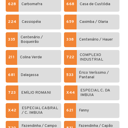
628
Carbomafra
668
Casa de Custódia
224
Cassiopéia
659
Caximba / Olaria
Centenário /
335
338
Centenário / Hauer
Boqueirão
COMPLEXO
211
Colina Verde
722
INDUSTRIAL
Érico Veríssimo /
681
Dalagassa
533
Pantanal
ESPECIAL C. DA
723
EMÍLIO ROMANI
X44
IMBUIA
ESPECIAL CABRAL
X42
621
Fanny
/ C. IMBUIA
Fazendinha / Campo
Fazendinha / Capão