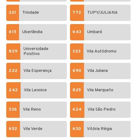
321
Trindade
772
TUPY/JULIANA
615
Uberlândia
643
Umbará
Universidade
829
323
Vila Autódromo
Positivo
222
Vila Esperança
690
Vila Juliana
242
Vila Leonice
825
Vila Marqueto
336
Vila Reno
624
Vila São Pedro
652
Vila Verde
630
Vitória Régia