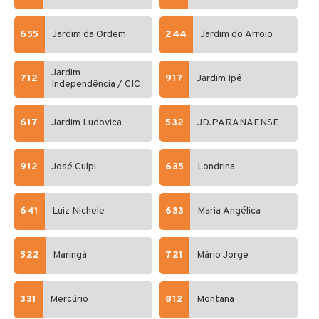
655
Jardim da Ordem
244
Jardim do Arroio
Jardim
712
917
Jardim Ipê
Independência / CIC
617
Jardim Ludovica
532
JD.PARANAENSE
912
José Culpi
635
Londrina
641
Luiz Nichele
633
Maria Angélica
522
Maringá
721
Mário Jorge
331
Mercúrio
812
Montana