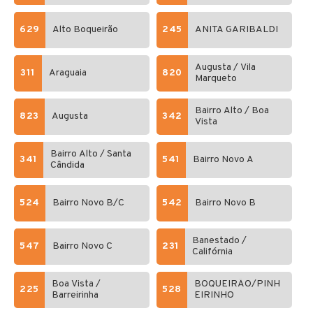
629
Alto Boqueirão
245
ANITA GARIBALDI
Augusta / Vila
311
Araguaia
820
Marqueto
Bairro Alto / Boa
823
Augusta
342
Vista
Bairro Alto / Santa
341
541
Bairro Novo A
Cândida
524
Bairro Novo B/C
542
Bairro Novo B
Banestado /
547
Bairro Novo C
231
Califórnia
Boa Vista /
BOQUEIRÃO/PINH
225
528
Barreirinha
EIRINHO