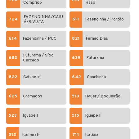
720
831
Comprido
Raso
FAZENDINHA/CAIU
724
611
Fazendinha / Portão
Á-B.VISTA
614
Fazendinha / PUC
821
Fernão Dias
Futurama / Sítio
683
639
Futurama
Cercado
822
Gabineto
642
Ganchinho
625
Gramados
513
Hauer / Boqueirão
523
Iguape I
515
Iguape II
512
Itamarati
711
Itatiaia