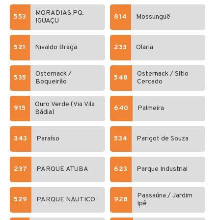
MORADIAS PQ.
553
814
Mossunguê
IGUAÇU
521
Nivaldo Braga
233
Olaria
Osternack /
Osternack / Sítio
535
548
Boqueirão
Cercado
Ouro Verde (Via Vila
915
640
Palmeira
Bádia)
343
Paraíso
534
Parigot de Souza
237
PARQUE ATUBA
623
Parque Industrial
Passaúna / Jardim
529
PARQUE NÁUTICO
928
Ipê