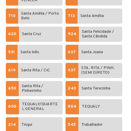
VENEZA
Santa Amélia / Porto
710
713
Santa Amélia
Belo
Santa Felicidade /
620
Santa Cruz
924
Santa Cândida
531
Santa Inês
637
Santa Joana
STA. RITA / PINH.
619
Santa Rita / CIC
X37
(SEMI DIRETO)
Santa Rita /
650
243
Santa Terezinha
Pinheirinho
TEQUALY/QUARTE
600
864
TEQUALY
L GENERAL
214
Tingui
545
Trabalhador