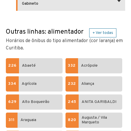
Gabineto
Outras linhas: alimentador
+ Ver todas
Horários de ônibus do tipo alimentador (cor laranja) em
Curitiba.
226
Abaeté
332
Acrópole
334
Agrícola
232
Aliança
629
Alto Boqueirão
245
ANITA GARIBALDI
Augusta / Vila
311
Araguaia
820
Marqueto