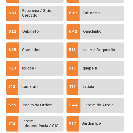
Futurama / Sítio
683
639
Futurama
Cercado
822
Gabineto
642
Ganchinho
625
Gramados
513
Hauer / Boqueirão
523
Iguape I
515
Iguape II
512
Itamarati
711
Itatiaia
655
Jardim da Ordem
244
Jardim do Arroio
Jardim
712
917
Jardim Ipê
Independência / CIC