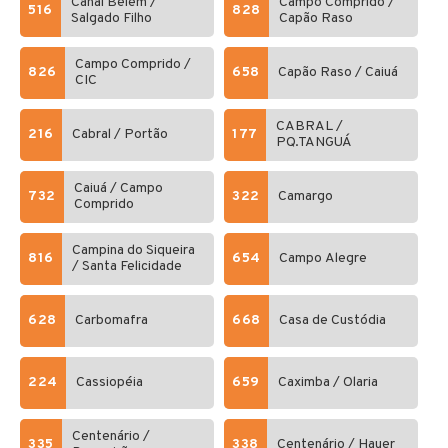
Canal Belem /
Campo Comprido /
516
828
Salgado Filho
Capão Raso
Campo Comprido /
826
658
Capão Raso / Caiuá
CIC
CABRAL /
216
Cabral / Portão
177
PQ.TANGUÁ
Caiuá / Campo
732
322
Camargo
Comprido
Campina do Siqueira
816
654
Campo Alegre
/ Santa Felicidade
628
Carbomafra
668
Casa de Custódia
224
Cassiopéia
659
Caximba / Olaria
Centenário /
335
338
Centenário / Hauer