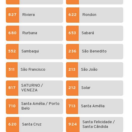
827
Riviera
622
Rondon
680
Rurbana
653
Sabará
552
Sambaqui
236
São Benedito
511
São Francisco
213
São João
SATURNO /
817
212
Solar
VENEZA
Santa Amélia / Porto
710
713
Santa Amélia
Belo
Santa Felicidade /
620
Santa Cruz
924
Santa Cândida