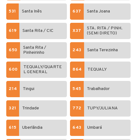
531
Santa Inês
637
Santa Joana
STA. RITA / PINH.
619
Santa Rita / CIC
X37
(SEMI DIRETO)
Santa Rita /
650
243
Santa Terezinha
Pinheirinho
TEQUALY/QUARTE
600
864
TEQUALY
L GENERAL
214
Tingui
545
Trabalhador
321
Trindade
772
TUPY/JULIANA
615
Uberlândia
643
Umbará