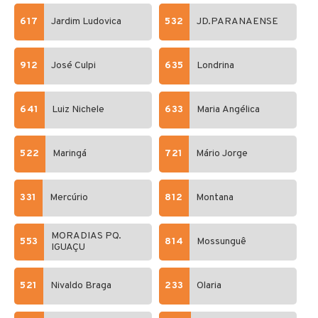
617
Jardim Ludovica
532
JD.PARANAENSE
912
José Culpi
635
Londrina
641
Luiz Nichele
633
Maria Angélica
522
Maringá
721
Mário Jorge
331
Mercúrio
812
Montana
MORADIAS PQ.
553
814
Mossunguê
IGUAÇU
521
Nivaldo Braga
233
Olaria