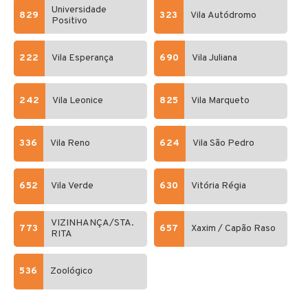
Universidade
829
323
Vila Autódromo
Positivo
222
Vila Esperança
690
Vila Juliana
242
Vila Leonice
825
Vila Marqueto
336
Vila Reno
624
Vila São Pedro
652
Vila Verde
630
Vitória Régia
VIZINHANÇA/STA.
773
657
Xaxim / Capão Raso
RITA
536
Zoológico