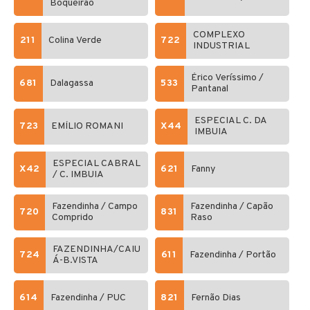
Boqueirão
COMPLEXO
211
Colina Verde
722
INDUSTRIAL
Érico Veríssimo /
681
Dalagassa
533
Pantanal
ESPECIAL C. DA
723
EMÍLIO ROMANI
X44
IMBUIA
ESPECIAL CABRAL
X42
621
Fanny
/ C. IMBUIA
Fazendinha / Campo
Fazendinha / Capão
720
831
Comprido
Raso
FAZENDINHA/CAIU
724
611
Fazendinha / Portão
Á-B.VISTA
614
Fazendinha / PUC
821
Fernão Dias