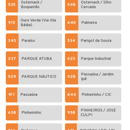
Osternack /
Osternack / Sítio
535
548
Boqueirão
Cercado
Ouro Verde (Via Vila
915
640
Palmeira
Bádia)
343
Paraíso
534
Parigot de Souza
237
PARQUE ATUBA
623
Parque Industrial
Passaúna / Jardim
529
PARQUE NÁUTICO
928
Ipê
911
Passaúna
644
Pinheirinho / CIC
PINHEIROS / JOSÉ
638
Pinheirinho
958
CULPI