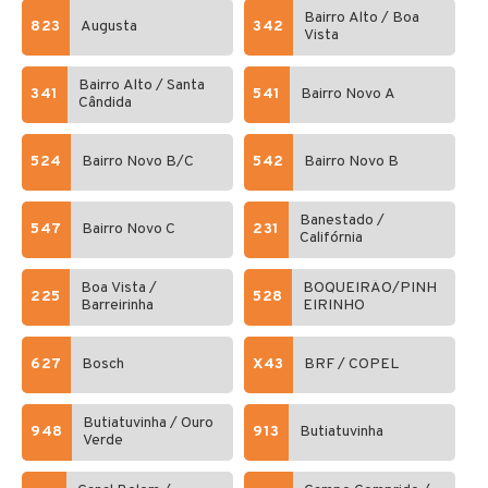
Bairro Alto / Boa
823
Augusta
342
Vista
Bairro Alto / Santa
341
541
Bairro Novo A
Cândida
524
Bairro Novo B/C
542
Bairro Novo B
Banestado /
547
Bairro Novo C
231
Califórnia
Boa Vista /
BOQUEIRÃO/PINH
225
528
Barreirinha
EIRINHO
627
Bosch
X43
BRF / COPEL
Butiatuvinha / Ouro
948
913
Butiatuvinha
Verde