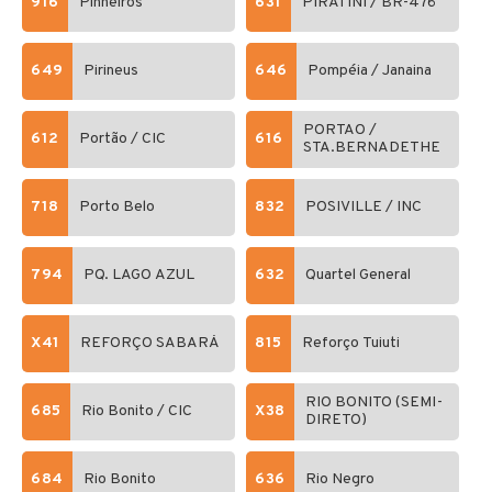
916
Pinheiros
631
PIRATINI / BR-476
649
Pirineus
646
Pompéia / Janaina
PORTAO /
612
Portão / CIC
616
STA.BERNADETHE
718
Porto Belo
832
POSIVILLE / INC
794
PQ. LAGO AZUL
632
Quartel General
X41
REFORÇO SABARÁ
815
Reforço Tuiuti
RIO BONITO (SEMI-
685
Rio Bonito / CIC
X38
DIRETO)
684
Rio Bonito
636
Rio Negro