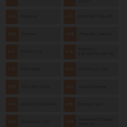
CULPI
916
Pinheiros
631
PIRATINI / BR-476
649
Pirineus
646
Pompéia / Janaina
PORTAO /
612
Portão / CIC
616
STA.BERNADETHE
718
Porto Belo
832
POSIVILLE / INC
794
PQ. LAGO AZUL
632
Quartel General
X41
REFORÇO SABARÁ
815
Reforço Tuiuti
RIO BONITO (SEMI-
685
Rio Bonito / CIC
X38
DIRETO)