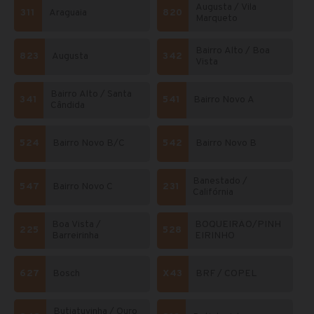
Augusta / Vila
311
Araguaia
820
Marqueto
Bairro Alto / Boa
823
Augusta
342
Vista
Bairro Alto / Santa
341
541
Bairro Novo A
Cândida
524
Bairro Novo B/C
542
Bairro Novo B
Banestado /
547
Bairro Novo C
231
Califórnia
Boa Vista /
BOQUEIRÃO/PINH
225
528
Barreirinha
EIRINHO
627
Bosch
X43
BRF / COPEL
Butiatuvinha / Ouro