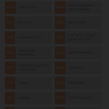
Santa Felicidade /
620
Santa Cruz
924
Santa Cândida
531
Santa Inês
637
Santa Joana
STA. RITA / PINH.
619
Santa Rita / CIC
X37
(SEMI DIRETO)
Santa Rita /
650
243
Santa Terezinha
Pinheirinho
TEQUALY/QUARTE
600
864
TEQUALY
L GENERAL
214
Tingui
545
Trabalhador
321
Trindade
772
TUPY/JULIANA