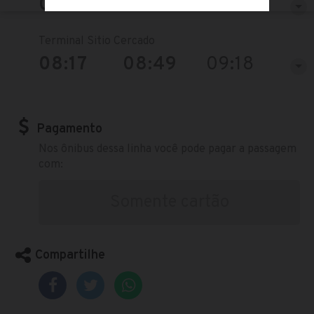
08:14
08:49
09:18
Terminal Sitio Cercado
08:17
08:49
09:18
Pagamento
Nos ônibus dessa linha você pode pagar a passagem
com:
Somente cartão
Compartilhe