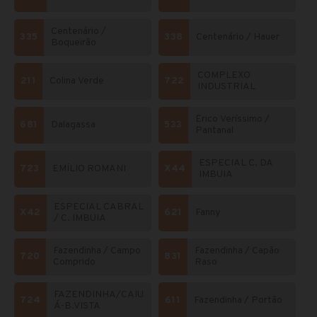
Centenário /
335
338
Centenário / Hauer
Boqueirão
COMPLEXO
211
Colina Verde
722
INDUSTRIAL
Érico Veríssimo /
681
Dalagassa
533
Pantanal
ESPECIAL C. DA
723
EMÍLIO ROMANI
X44
IMBUIA
ESPECIAL CABRAL
X42
621
Fanny
/ C. IMBUIA
Fazendinha / Campo
Fazendinha / Capão
720
831
Comprido
Raso
FAZENDINHA/CAIU
724
611
Fazendinha / Portão
Á-B.VISTA