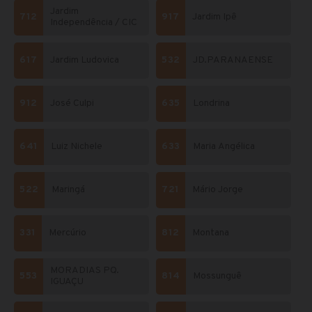
Jardim
712
917
Jardim Ipê
Independência / CIC
617
Jardim Ludovica
532
JD.PARANAENSE
912
José Culpi
635
Londrina
641
Luiz Nichele
633
Maria Angélica
522
Maringá
721
Mário Jorge
331
Mercúrio
812
Montana
MORADIAS PQ.
553
814
Mossunguê
IGUAÇU