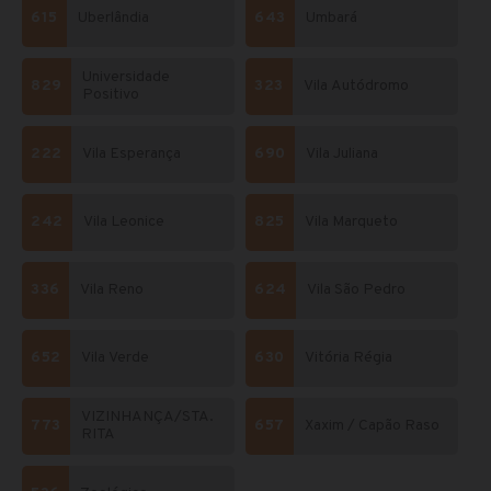
615
Uberlândia
643
Umbará
Universidade
829
323
Vila Autódromo
Positivo
222
Vila Esperança
690
Vila Juliana
242
Vila Leonice
825
Vila Marqueto
336
Vila Reno
624
Vila São Pedro
652
Vila Verde
630
Vitória Régia
VIZINHANÇA/STA.
773
657
Xaxim / Capão Raso
RITA