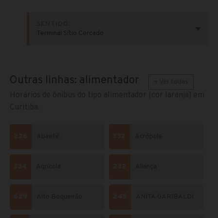
SENTIDO:
Terminal Sítio Cercado
Outras linhas: alimentador
+ Ver todas
Horários de ônibus do tipo alimentador (cor laranja) em
Curitiba.
226
Abaeté
332
Acrópole
334
Agrícola
232
Aliança
629
Alto Boqueirão
245
ANITA GARIBALDI