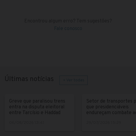
Encontrou algum erro? Tem sugestões?
Fale conosco
Últimas notícias
+ Ver todas
Greve que paralisou trens
Setor de transportes 
entra na disputa eleitoral
que presidenciáveis
entre Tarcísio e Haddad
endureçam combate a
crime
06/08/2026 13:41
29/07/2026 15:29