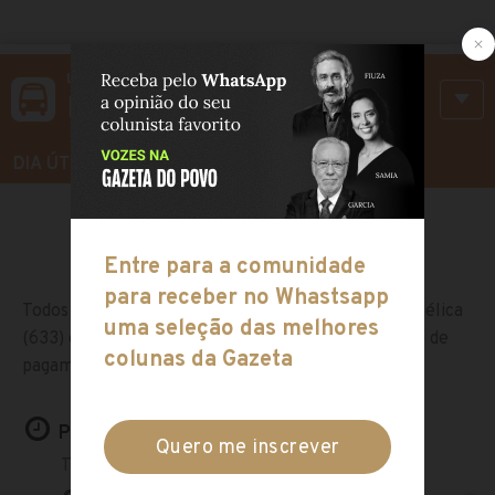
LINHA 633
Maria Angélica
DIA ÚTIL
SÁBADO
DOMINGO
Todos os horários do ônibus alimentador Maria Angélica
(633) em Curitiba, o mapa com a rota da linha, tipo de
pagamento e o itinerário com todas as estações:
Próximos horários: Dia útil
Terminal Pinheirinho