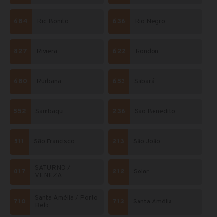
684
Rio Bonito
636
Rio Negro
827
Riviera
622
Rondon
680
Rurbana
653
Sabará
552
Sambaqui
236
São Benedito
511
São Francisco
213
São João
SATURNO /
817
212
Solar
VENEZA
Santa Amélia / Porto
710
713
Santa Amélia
Belo