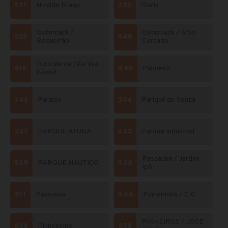
521
Nivaldo Braga
233
Olaria
Osternack /
Osternack / Sítio
535
548
Boqueirão
Cercado
Ouro Verde (Via Vila
915
640
Palmeira
Bádia)
343
Paraíso
534
Parigot de Souza
237
PARQUE ATUBA
623
Parque Industrial
Passaúna / Jardim
529
PARQUE NÁUTICO
928
Ipê
911
Passaúna
644
Pinheirinho / CIC
PINHEIROS / JOSÉ
638
Pinheirinho
958