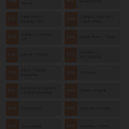
948
913
Butiatuvinha
Verde
Canal Belem /
Campo Comprido /
516
828
Salgado Filho
Capão Raso
Campo Comprido /
826
658
Capão Raso / Caiuá
CIC
CABRAL /
216
Cabral / Portão
177
PQ.TANGUÁ
Caiuá / Campo
732
322
Camargo
Comprido
Campina do Siqueira
816
654
Campo Alegre
/ Santa Felicidade
628
Carbomafra
668
Casa de Custódia
224
Cassiopéia
659
Caximba / Olaria