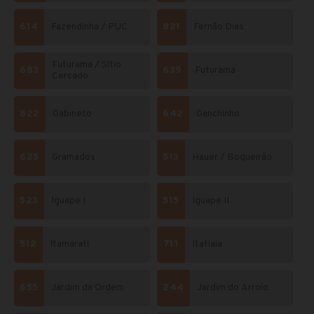
614
Fazendinha / PUC
821
Fernão Dias
Futurama / Sítio
683
639
Futurama
Cercado
822
Gabineto
642
Ganchinho
625
Gramados
513
Hauer / Boqueirão
523
Iguape I
515
Iguape II
512
Itamarati
711
Itatiaia
655
Jardim da Ordem
244
Jardim do Arroio