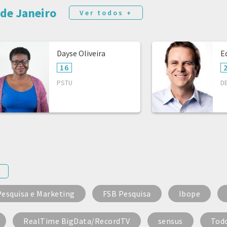
 de Janeiro
Ver todos +
Dayse Oliveira
E
16
PSTU
D
Pesquisa e Marketing
FSB Pesquisa
Ibope
RealTime BigData/RecordTV
sensus
Tod