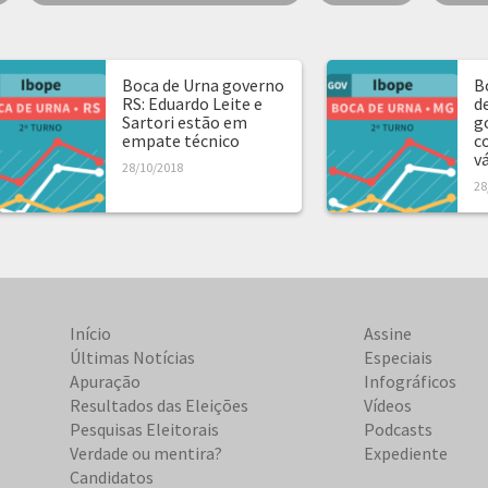
Boca de Urna governo
B
RS: Eduardo Leite e
d
Sartori estão em
g
empate técnico
c
v
28/10/2018
28
Início
Assine
Últimas Notícias
Especiais
Apuração
Infográficos
Resultados das Eleições
Vídeos
Pesquisas Eleitorais
Podcasts
Verdade ou mentira?
Expediente
Candidatos