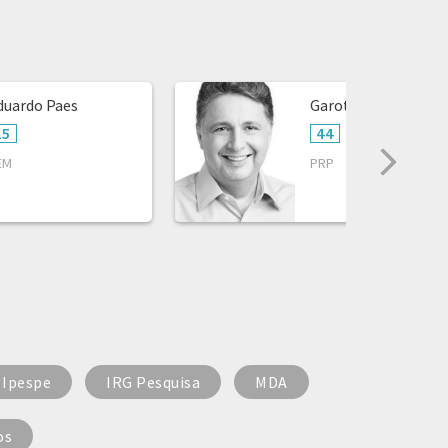
duardo Paes
Garotinho
25
44
EM
PRP
Ipespe
IRG Pesquisa
MDA
os