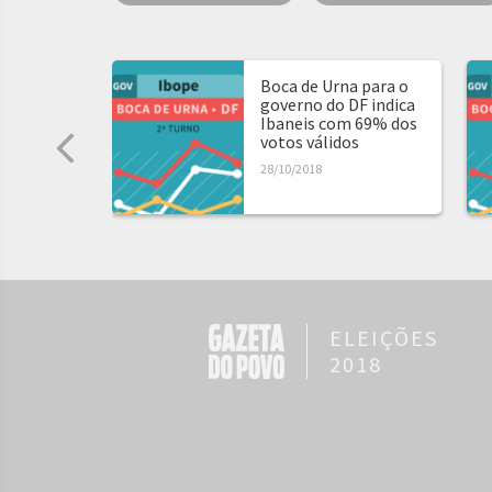
Boca de Urna para o
governo do DF indica
Ibaneis com 69% dos
votos válidos
28/10/2018
ELEIÇÕES
2018