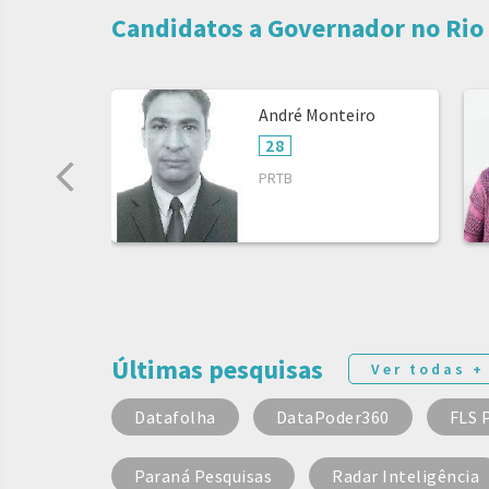
Candidatos a Governador no Rio
André Monteiro
28
PRTB
Últimas pesquisas
Ver todas +
Datafolha
DataPoder360
FLS 
Paraná Pesquisas
Radar Inteligência