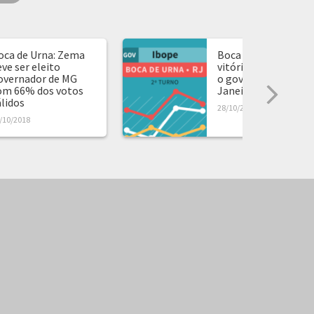
oca de Urna: Zema
Boca de Urna apont
eve ser eleito
vitória de Witzel pa
overnador de MG
o governo do Rio de
om 66% dos votos
Janeiro
álidos
28/10/2018
/10/2018