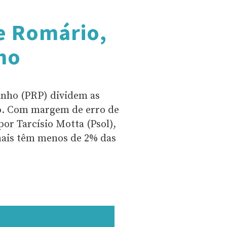
e Romário,
ho
nho (PRP) dividem as
ro. Com margem de erro de
or Tarcísio Motta (Psol),
mais têm menos de 2% das