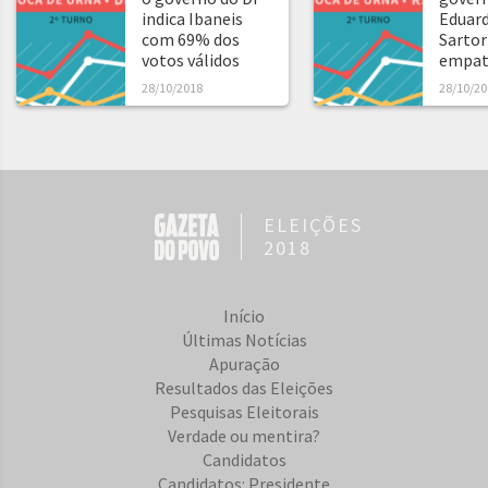
indica Ibaneis
Eduard
com 69% dos
Sartor
votos válidos
empat
28/10/2018
28/10/20
ELEIÇÕES
2018
Início
Últimas Notícias
Apuração
Resultados das Eleições
Pesquisas Eleitorais
Verdade ou mentira?
Candidatos
Candidatos: Presidente