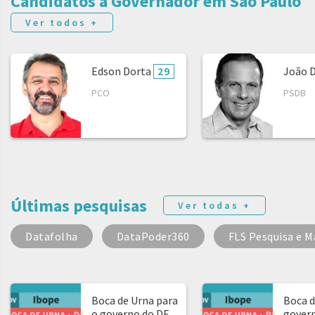
Candidatos a Governador em São Paulo
Ver todos +
Edson Dorta
29
João 
PCO
PSDB
Últimas pesquisas
Ver todas +
Datafolha
DataPoder360
FLS Pesquisa e M
Boca de Urna para
Boca d
o governo do DF
govern