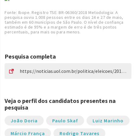
Fonte: Ibope. Registro TSE: BR-06360/2018 Metodologia: A
pesquisa ouviu 1.008 pessoas entre os dias 24 e 27 de maio,
também em 60 municípios de São Paulo. O nível de confiança
estimado é de 95% e a margem de erro é de três pontos
percentuais, para mais ou para menos.
Pesquisa completa
https://noticias.uol.com.br/politica/eleicoes/2018/noticias/2018/05/28/ibope-doria-tem-22-das-intencoes-ao-governo-de-sp.htm
Veja o perfil dos candidatos presentes na
pesquisa
João Doria
Paulo Skaf
Luiz Marinho
Márcio França
Rodrigo Tavares