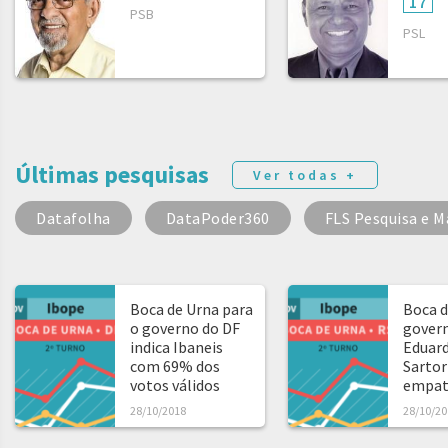
17
PSB
PSL
Últimas pesquisas
Ver todas +
Datafolha
DataPoder360
FLS Pesquisa e M
Boca de Urna para
Boca d
o governo do DF
govern
indica Ibaneis
Eduard
com 69% dos
Sartor
votos válidos
empat
28/10/2018
28/10/20