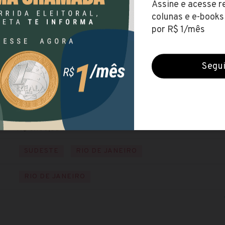
UNIRIO
(Universidade Federal do Estado do Rio de Janeiro
Encerradas (1 set 2021)
NÍVEL SUPERIOR
Visite o site
R$ 3.130,85
SUDESTE
RIO DE JANEIRO
RIO DE JANEIRO