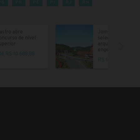
PB
PR
PE
PI
RJ
RN
astro abre
Joinville abre
oncurso de nível
seleção para
uperior
arquitetos e
engenheiros
té R$ 10.688,88
R$ 6.004,35