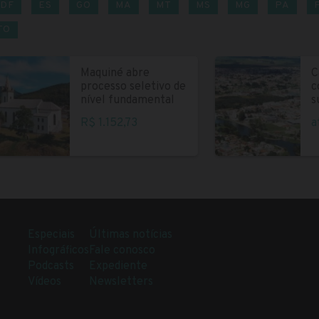
DF
ES
GO
MA
MT
MS
MG
PA
TO
Maquiné abre
C
processo seletivo de
c
nível fundamental
s
R$ 1.152,73
a
Especiais
Últimas notícias
Infográficos
Fale conosco
Podcasts
Expediente
Vídeos
Newsletters