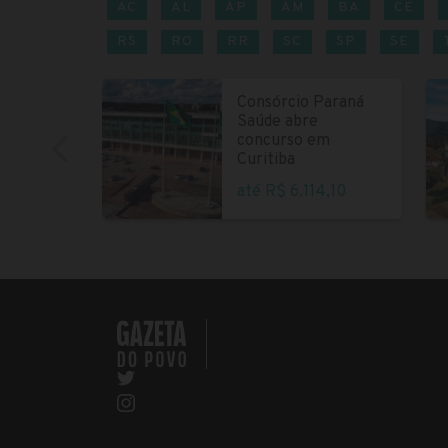
AC
AL
AP
AM
BA
CE
RS
RO
RR
SC
SP
SE
Consórcio Paraná
Saúde abre
concurso em
Curitiba
até R$ 6.114,10