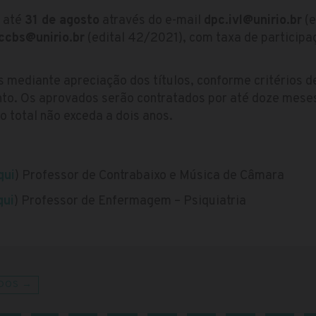
s até
31 de agosto
através do e-mail
dpc.ivl@unirio.br
(e
ccbs@unirio.br
(edital 42/2021), com taxa de participa
s mediante apreciação dos títulos, conforme critérios 
to. Os aprovados serão contratados por até doze meses
 total não exceda a dois anos.
qui
) Professor de Contrabaixo e Música de Câmara
qui
) Professor de Enfermagem – Psiquiatria
DOS →