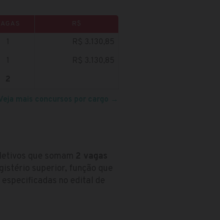
VAGAS
R$
1
R$ 3.130,85
1
R$ 3.130,85
2
Veja mais concursos por cargo
→
seletivos que somam
2 vagas
istério superior, função que
especificadas no edital de