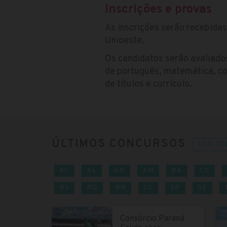
Inscrições e provas
As inscrições serão recebidas
Unioeste.
Os candidatos serão avaliado
de português, matemática, co
de títulos e currículo.
ÚLTIMOS CONCURSOS
VER TO
AC
AL
AP
AM
BA
CE
RS
RO
RR
SC
SP
SE
Consórcio Paraná