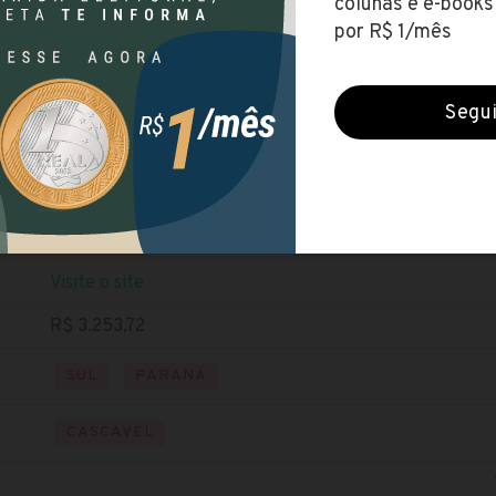
UNIOESTE
(Universidade Estadual do Oeste do Paraná)
Encerradas (6 maio 2019)
NÍVEL SUPERIOR
Baixe o edital
Visite o site
R$ 3.253,72
SUL
PARANÁ
CASCAVEL