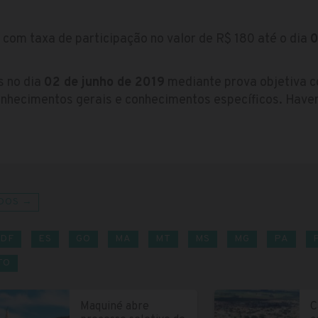
 com taxa de participação no valor de R$ 180 até o dia
0
s no dia
02 de junho de 2019
mediante prova objetiva 
nhecimentos gerais e conhecimentos específicos. Haverá
DOS →
DF
ES
GO
MA
MT
MS
MG
PA
TO
Maquiné abre
C