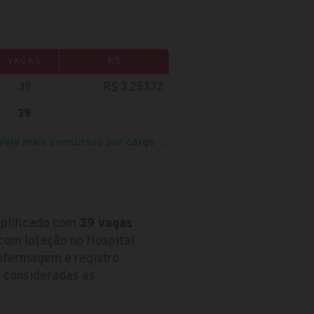
VAGAS
R$
39
R$ 3.253,72
39
Veja mais concursos por cargo
→
mplificado com
39 vagas
 com lotação no Hospital
nfermagem e registro
á consideradas as