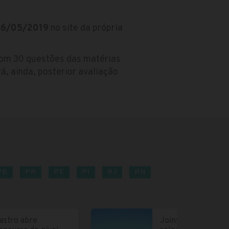
6/05/2019
no site da própria
com 30 questões das matérias
, ainda, posterior avaliação
PB
PR
PE
PI
RJ
RN
astro abre
Joinville abre