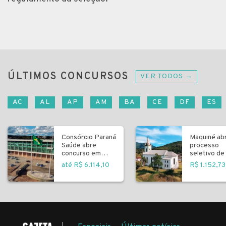
ÚLTIMOS CONCURSOS
VER TODOS →
AC
AL
AP
AM
BA
CE
DF
ES
Consórcio Paraná
Maquiné ab
Saúde abre
processo
concurso em
seletivo de 
Curitiba
fundamenta
até R$ 6.114,10
R$ 1.152,73