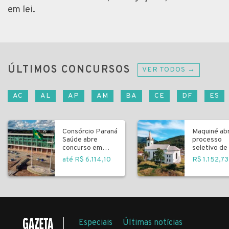
em lei.
ÚLTIMOS CONCURSOS
VER TODOS →
AC
AL
AP
AM
BA
CE
DF
ES
Consórcio Paraná
Maquiné ab
Saúde abre
processo
concurso em
seletivo de 
Curitiba
fundamenta
até R$ 6.114,10
R$ 1.152,73
Especiais
Últimas notícias