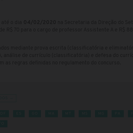
 até o dia
04/02/2020
na Secretaria da Direção do Se
 de R$ 70 para o cargo de professor Assistente A e R$ 8
dos mediante prova escrita (classificatória e eliminatór
), análise de currículo (classificatória) e defesa do curr
com as regras definidas no regulamento do concurso.
DOS →
DF
ES
GO
MA
MT
MS
MG
PA
TO