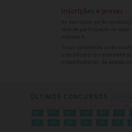
Inscrições e provas
As inscrições serão recebidas
taxa de participação no valor
Adjunto A.
Todos candidatos serão avalia
(classificatória e eliminatória
(classificatória), de acordo 
ÚLTIMOS CONCURSOS
VER TO
AC
AL
AP
AM
BA
CE
RS
RO
RR
SC
SP
SE