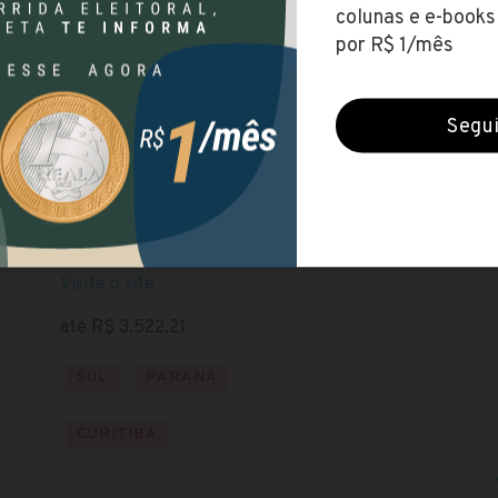
UFPR
(Universidade Federal do Paraná)
Encerradas (4 fev 2020)
NÍVEL SUPERIOR
Baixe o edital
Visite o site
até R$ 3.522,21
SUL
PARANÁ
CURITIBA