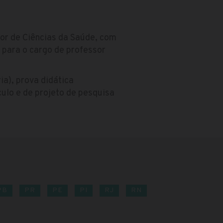
tor de Ciências da Saúde, com
8 para o cargo de professor
ia), prova didática
ículo e de projeto de pesquisa
PB
PR
PE
PI
RJ
RN