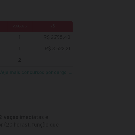
VAGAS
R$
1
R$ 2.795,40
1
R$ 3.522,21
2
Veja mais concursos por cargo
→
2 vagas
imediatas e
r (20 horas), função que