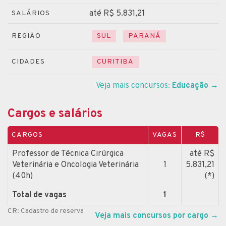
até R$ 5.831,21
SALÁRIOS
REGIÃO
SUL
PARANÁ
CIDADES
CURITIBA
Veja mais concursos:
Educação
→
Cargos e salários
CARGOS
VAGAS
R$
Professor de Técnica Cirúrgica
até R$
Veterinária e Oncologia Veterinária
1
5.831,21
(40h)
(*)
Total de vagas
1
CR: Cadastro de reserva
Veja mais concursos por cargo
→