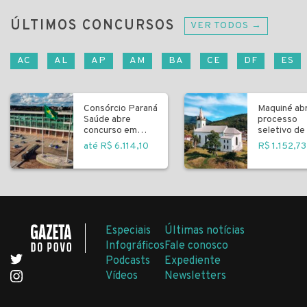
ÚLTIMOS CONCURSOS
VER TODOS →
AC
AL
AP
AM
BA
CE
DF
ES
Consórcio Paraná
Maquiné ab
Saúde abre
processo
concurso em
seletivo de 
Curitiba
fundamenta
até R$ 6.114,10
R$ 1.152,73
Especiais
Últimas notícias
Infográficos
Fale conosco
Podcasts
Expediente
Vídeos
Newsletters