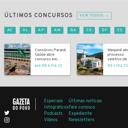
ÚLTIMOS CONCURSOS
VER TODOS →
AC
AL
AP
AM
BA
CE
DF
ES
Consórcio Paraná
Maquiné ab
Saúde abre
processo
concurso em
seletivo de 
Curitiba
fundamenta
até R$ 6.114,10
R$ 1.152,73
Especiais
Últimas notícias
Infográficos
Fale conosco
Podcasts
Expediente
Vídeos
Newsletters