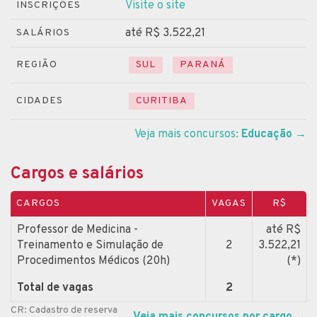
Visite o site
INSCRIÇÕES
até R$ 3.522,21
SALÁRIOS
REGIÃO
SUL
PARANÁ
CIDADES
CURITIBA
Veja mais concursos:
Educação
→
Cargos e salários
CARGOS
VAGAS
R$
Professor de Medicina -
até R$
Treinamento e Simulação de
2
3.522,21
Procedimentos Médicos (20h)
(*)
Total de vagas
2
CR: Cadastro de reserva
Veja mais concursos por cargo
→