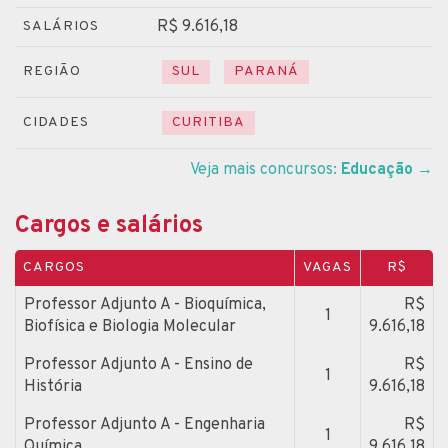
R$ 9.616,18
SALÁRIOS
REGIÃO
SUL
PARANÁ
CIDADES
CURITIBA
Veja mais concursos:
Educação
→
Cargos e salários
CARGOS
VAGAS
R$
Professor Adjunto A - Bioquímica,
R$
1
Biofísica e Biologia Molecular
9.616,18
Professor Adjunto A - Ensino de
R$
1
História
9.616,18
Professor Adjunto A - Engenharia
R$
1
Química
9.616,18