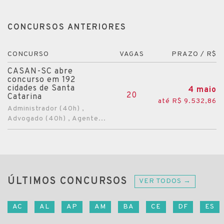
CONCURSOS ANTERIORES
CONCURSO
VAGAS
PRAZO / R$
CASAN-SC abre
concurso em 192
cidades de Santa
4 maio
20
Catarina
até R$ 9.532,86
Administrador (40h) ,
Advogado (40h) , Agente...
ÚLTIMOS CONCURSOS
VER TODOS →
AC
AL
AP
AM
BA
CE
DF
ES