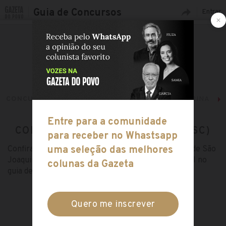
Guia de Concursos
Entrar
CONCURSOS ABERTOS
SUL
SANTA CATARINA
CONCURSOS EM SÃO JOAQUIM (SC)
Confira tudo sobre os concursos abertos na cidade de São
Joaquim, no estado de Santa Catarina, na região Sul no
guia de concursos da Gazeta do Povo!