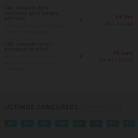
São Joaquim abre
concurso para cargos
24 dez
efetivos
0
R$ 1.447,84
Professor dos Anos Iniciais
(20h), Professor de...
São Joaquim lança
processo seletivo
30 maio
4
Médico Psiquiatra (20h),
até R$ 7.119,04
Assistente Social (30h),
Psicólogo...
ÚLTIMOS CONCURSOS
VER TODOS →
AC
AL
AP
AM
BA
CE
DF
ES