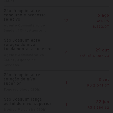
(40h)
São Joaquim abre
concurso e processo
5 ago
seletivo
12
até R$
Agente Comunitário de
18.372,07
Saúde (40h) , Agente...
São Joaquim abre
seleção de nível
fundamental a superior
29 out
0
Agente Administrativo
até R$ 4.083,73
(40h) , Agente de
Serviços...
São Joaquim abre
seleção de nível
3 set
1
superior
R$ 2.041,87
Fonoaudiólogo (20h)
São Joaquim lança
22 jun
edital de nível superior
1
R$ 8.789,62
Médico Psiquiatra (20h)