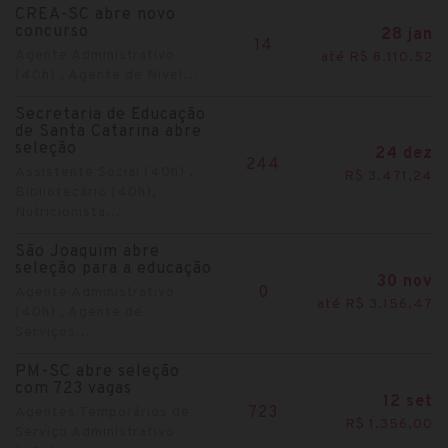
CREA-SC abre novo
concurso
28 jan
14
Agente Administrativo
até R$ 8.110,52
(40h) , Agente de Nível...
Secretaria de Educação
de Santa Catarina abre
seleção
24 dez
244
Assistente Social (40h) ,
R$ 3.471,24
Bibliotecário (40h),
Nutricionista...
São Joaquim abre
seleção para a educação
30 nov
0
Agente Administrativo
até R$ 3.156,47
(40h) , Agente de
Serviços...
PM-SC abre seleção
com 723 vagas
12 set
723
Agentes Temporários de
R$ 1.356,00
Serviço Administrativo