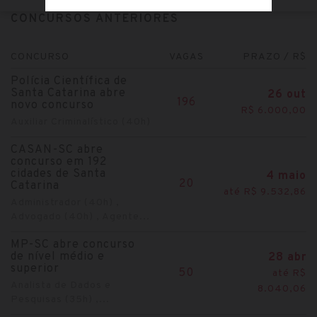
CONCURSOS ANTERIORES
CONCURSO
VAGAS
PRAZO / R$
Polícia Científica de
Santa Catarina abre
26 out
196
novo concurso
R$ 6.000,00
Auxiliar Criminalístico (40h)
CASAN-SC abre
concurso em 192
cidades de Santa
4 maio
20
Catarina
até R$ 9.532,86
Administrador (40h) ,
Advogado (40h) , Agente...
MP-SC abre concurso
de nível médio e
28 abr
superior
50
até R$
Analista de Dados e
8.040,06
Pesquisas (35h) ,...