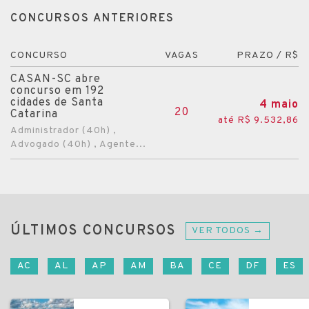
CONCURSOS ANTERIORES
CONCURSO
VAGAS
PRAZO / R$
CASAN-SC abre
concurso em 192
cidades de Santa
4 maio
20
Catarina
até R$ 9.532,86
Administrador (40h) ,
Advogado (40h) , Agente...
ÚLTIMOS CONCURSOS
VER TODOS →
AC
AL
AP
AM
BA
CE
DF
ES