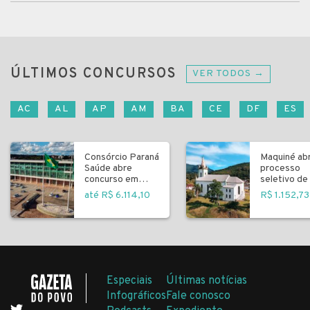
ÚLTIMOS CONCURSOS
VER TODOS →
AC
AL
AP
AM
BA
CE
DF
ES
Consórcio Paraná
Maquiné ab
Saúde abre
processo
concurso em
seletivo de 
Curitiba
fundamenta
até R$ 6.114,10
R$ 1.152,73
Especiais
Últimas notícias
Infográficos
Fale conosco