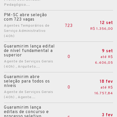
Pedagógico...
PM-SC abre seleção
com 723 vagas
12 set
723
Agentes Temporários de
R$ 1.356,00
Serviço Administrativo
(40h)
Guaramirim lança edital
de nível fundamental a
9 set
superior
0
até R$
Agente de Serviços Gerais
6.406,05
(40h) , Arquiteto...
Guaramirim abre
seleção para todos os
18 fev
níveis
0
até R$
Agente de Serviços Gerais
16.757,84
(40h) , Agente...
Guaramirim lança
editais de concurso e
3 fev
processo seletivo