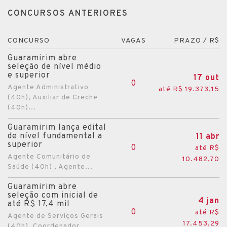
CONCURSOS ANTERIORES
CONCURSO
VAGAS
PRAZO / R$
Guaramirim abre
seleção de nível médio
e superior
17 out
0
Agente Administrativo
até R$ 19.373,15
(40h), Auxiliar de Creche
(40h)...
Guaramirim lança edital
de nível fundamental a
11 abr
superior
0
até R$
Agente Comunitário de
10.482,70
Saúde (40h) , Agente...
Guaramirim abre
seleção com inicial de
4 jan
até R$ 17,4 mil
0
até R$
Agente de Serviços Gerais
17.453,29
(40h), Coordenador