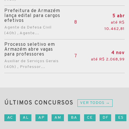
Prefeitura de Armazém
lança edital para cargos
5 abr
efetivos
8
até R$
Agente da Defesa Civil
10.462,81
(40h) , Agente...
Processo seletivo em
Armazém abre vagas
4 nov
para professores
7
até R$ 2.068,99
Auxiliar de Serviços Gerais
(40h) , Professor...
ÚLTIMOS CONCURSOS
VER TODOS →
AC
AL
AP
AM
BA
CE
DF
ES